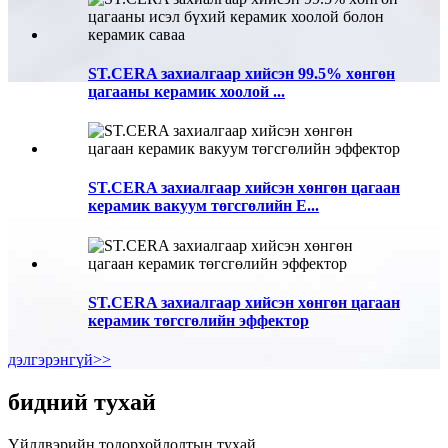
ST.CERA захиалгаар хийсэн 99.5% хөнгөн
цагааны керамик хоолой ...
ST.CERA захиалгаар хийсэн хөнгөн цагаан
керамик вакуум төгсгөлийн E...
ST.CERA захиалгаар хийсэн хөнгөн цагаан
керамик төгсгөлийн эффектор
дэлгэрэнгүй>>
бидний тухай
Үйлдвэрийн тодорхойлолтын тухай