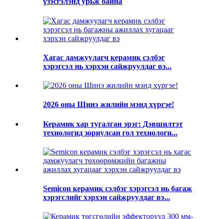
үзэсгэлэнд урьж байна
Хагас дамжуулагч керамик сэлбэг
хэрэгсэл нь хэрхэн сайжруулдаг вэ...
2026 оны Шинэ жилийн мэнд хүргэе!
Керамик хар тугалган эрэг: Дэвшилтэт
технологид зориулсан гол технологи...
Semicon керамик сэлбэг хэрэгсэл нь багаж
хэрэгслийг хэрхэн сайжруулдаг вэ...