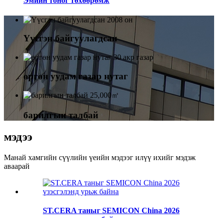
Эмийн тоног төхөөрөмж
2008 он
Үүсгэн байгуулагдсан
30 акр газар
өргөн уудам газар нутаг
25,000㎡
барилгын талбай
мэдээ
Манай хамгийн сүүлийн үеийн мэдээг илүү ихийг мэдэж
аваарай
ST.CERA таныг SEMICON China 2026