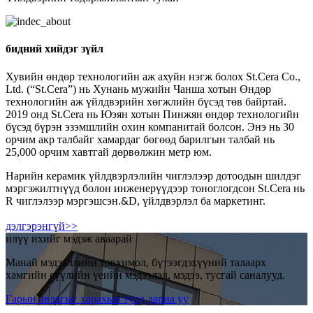
бидний хийдэг зүйл
Хувийн өндөр технологийн аж ахуйн нэгж болох St.Cera Co.,
Ltd. (“St.Cera”) нь Хунань мужийн Чанша хотын Өндөр
технологийн аж үйлдвэрийн хөгжлийн бүсэд төв байртай.
2019 онд St.Cera нь Юэян хотын Пинжян өндөр технологийн
бүсэд бүрэн эзэмшлийн охин компанитай болсон. Энэ нь 30
орчим акр талбайг хамардаг бөгөөд барилгын талбай нь
25,000 орчим хавтгай дөрвөлжин метр юм.
Нарийн керамик үйлдвэрлэлийн чиглэлээр дотоодын шилдэг
мэргэжилтнүүд болон инженерүүдээр тоноглогдсон St.Cera нь
R чиглэлээр мэргэшсэн.
D, үйлдвэрлэл ба маркетинг.
&
дэлгэрэнгүй>>
илүү ихийг мэдэж аваарай
Манай мэдээллийн товхимол, бүтээгдэхүүний талаарх
хамгийн сүүлийн үеийн мэдээлэл, мэдээ, тусгай саналууд.
Гарын авлагыг харахын тулд дарна уу