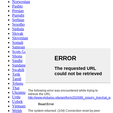
Norwegian
Pashto
Persian
Punjabi
Serbian
Sesotho
Sinhala
Slovak
Slovenian
Somali
Samoan
Scots Gaelic
Shona
Sindhi
Sundanese
Swahili
Tajik
Tamil
Telugu
Thai
Ukrainian
Urdu
Uzbek
Vietnamese
Welsh