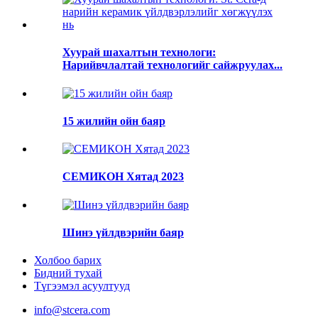
Хуурай шахалтын технологи:
Нарийвчлалтай технологийг сайжруулах...
15 жилийн ойн баяр
СЕМИКОН Хятад 2023
Шинэ үйлдвэрийн баяр
Холбоо барих
Бидний тухай
Түгээмэл асуултууд
info@stcera.com