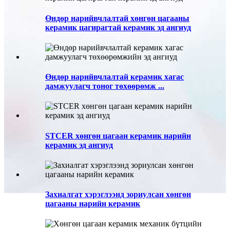
Өндөр нарийвчлалтай хөнгөн цагааны
керамик цагирагтай керамик эд ангиуд
Өндөр нарийвчлалтай керамик хагас
дамжуулагч тоног төхөөрөмж ...
STCER хөнгөн цагаан керамик нарийн
керамик эд ангиуд
Захиалгат хэрэглээнд зориулсан хөнгөн
цагааны нарийн керамик