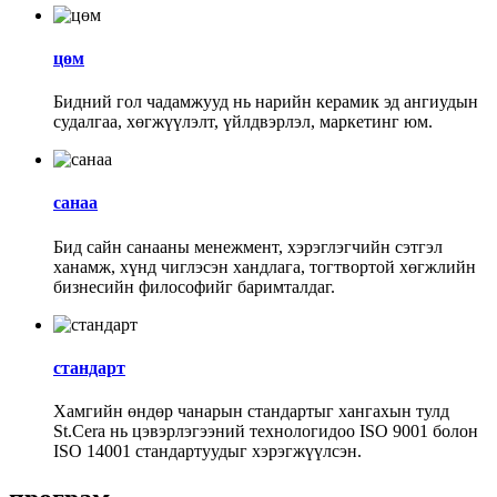
цөм
Бидний гол чадамжууд нь нарийн керамик эд ангиудын
судалгаа, хөгжүүлэлт, үйлдвэрлэл, маркетинг юм.
санаа
Бид сайн санааны менежмент, хэрэглэгчийн сэтгэл
ханамж, хүнд чиглэсэн хандлага, тогтвортой хөгжлийн
бизнесийн философийг баримталдаг.
стандарт
Хамгийн өндөр чанарын стандартыг хангахын тулд
St.Cera нь цэвэрлэгээний технологидоо ISO 9001 болон
ISO 14001 стандартуудыг хэрэгжүүлсэн.