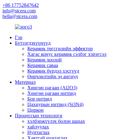
+86 17752847642
info@stcera.com
bella@stcera.com
Гэр
Бүтээгдэхүүнүүд
Керамик төгсгөлийн эффектор
Хагас конус керамик сэлбэг хэрэгсэл
Керамик хоолой
Керамик саваа
Керамик бүрдэл хэсгүүд
Өөрчлөлтийн эд ангиуд
Материал
Хөнгөн цагаан (Al2O3)
Хөнгөн цагаан нитрид
Бор нитрид
Цахиурын нитрид (Si3N4)
Циркон
Процессын технологи
хэлбэржүүлэх болон шахах
хайлуулах
Нунтаглах
Хавтгай нунтаглах