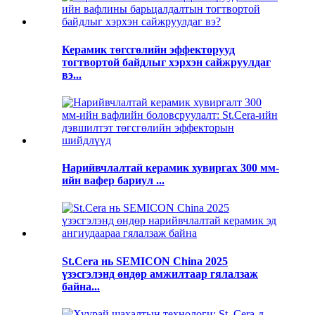
Керамик төгсгөлийн эффекторууд
тогтвортой байдлыг хэрхэн сайжруулдаг
вэ...
Нарийвчлалтай керамик хувиргах 300 мм-
ийн вафер бариул ...
St.Cera нь SEMICON China 2025
үзэсгэлэнд өндөр амжилтаар гялалзаж
байна...