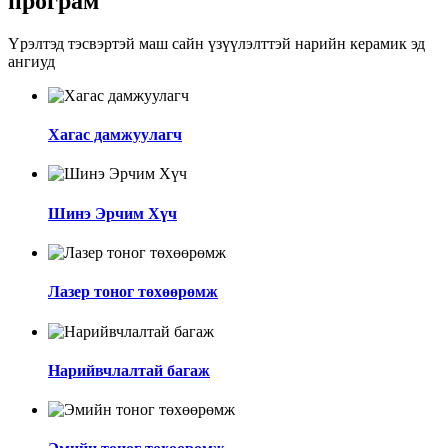
програм
Үрэлтэд тэсвэртэй маш сайн үзүүлэлттэй нарийн керамик эд
ангиуд
Хагас дамжуулагч
Шинэ Эрчим Хүч
Лазер тоног төхөөрөмж
Нарийвчлалтай багаж