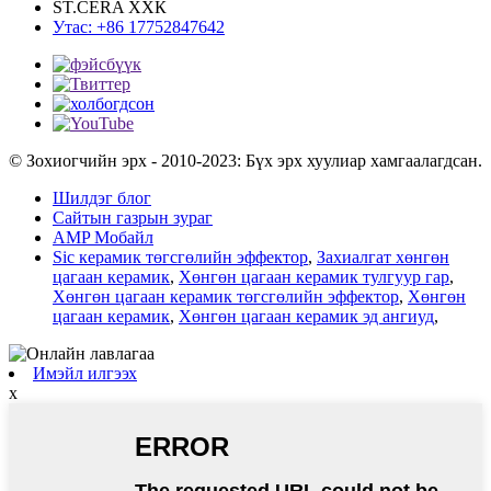
ST.CERA ХХК
Утас: +86 17752847642
© Зохиогчийн эрх - 2010-2023: Бүх эрх хуулиар хамгаалагдсан.
Шилдэг блог
Сайтын газрын зураг
AMP Мобайл
Sic керамик төгсгөлийн эффектор
,
Захиалгат хөнгөн
цагаан керамик
,
Хөнгөн цагаан керамик тулгуур гар
,
Хөнгөн цагаан керамик төгсгөлийн эффектор
,
Хөнгөн
цагаан керамик
,
Хөнгөн цагаан керамик эд ангиуд
,
Имэйл илгээх
x