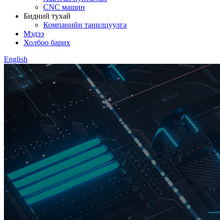
CNC машин
Бидний тухай
Компанийн танилцуулга
Мэдээ
Холбоо барих
English