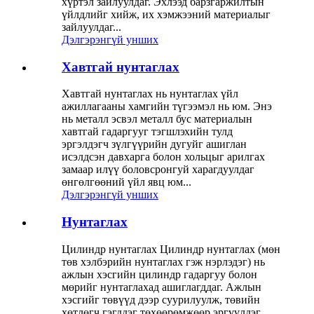
хүртэл зайлуулдаг. Эхлээд барзгаржилтын
үйлдлийг хийж, их хэмжээний материалыг
зайлуулдаг...
Дэлгэрэнгүй унших
Хавтгай нунтаглах
Хавтгай нунтаглах нь нунтаглах үйл
ажиллагааны хамгийн түгээмэл нь юм. Энэ
нь металл эсвэл металл бус материалын
хавтгай гадаргууг тэгшлэхийн тулд
эргэлдэгч зүлгүүрийн дугуйг ашиглан
исэлдсэн давхарга болон хольцыг арилгах
замаар илүү боловсронгуй харагдуулдаг
өнгөлгөөний үйл явц юм...
Дэлгэрэнгүй унших
Нунтаглах
Цилиндр нунтаглах Цилиндр нунтаглах (мөн
төв хэлбэрийн нунтаглах гэж нэрлэдэг) нь
ажлын хэсгийн цилиндр гадаргуу болон
мөрийг нунтаглахад ашиглагддаг. Ажлын
хэсгийг төвүүд дээр суурилуулж, төвийн
хөтлөгч гэгддэг төхөөрөмжөөр эргүүлдэг.