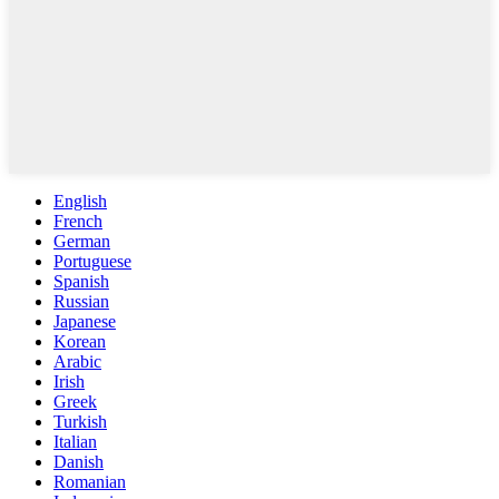
English
French
German
Portuguese
Spanish
Russian
Japanese
Korean
Arabic
Irish
Greek
Turkish
Italian
Danish
Romanian