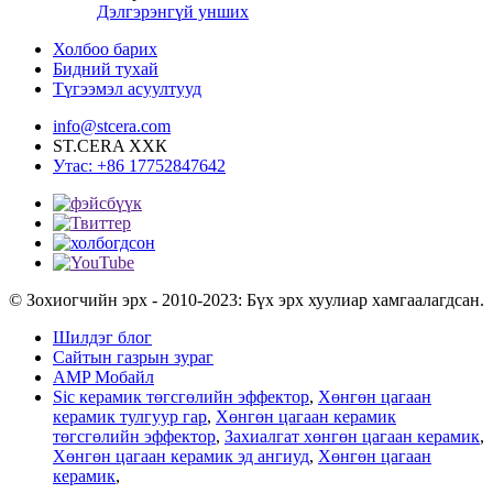
Дэлгэрэнгүй унших
Холбоо барих
Бидний тухай
Түгээмэл асуултууд
info@stcera.com
ST.CERA ХХК
Утас: +86 17752847642
© Зохиогчийн эрх - 2010-2023: Бүх эрх хуулиар хамгаалагдсан.
Шилдэг блог
Сайтын газрын зураг
AMP Мобайл
Sic керамик төгсгөлийн эффектор
,
Хөнгөн цагаан
керамик тулгуур гар
,
Хөнгөн цагаан керамик
төгсгөлийн эффектор
,
Захиалгат хөнгөн цагаан керамик
,
Хөнгөн цагаан керамик эд ангиуд
,
Хөнгөн цагаан
керамик
,