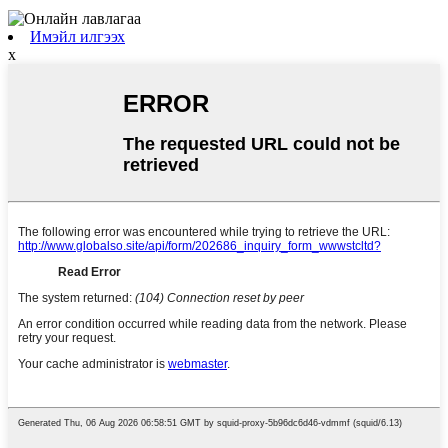
Имэйл илгээх
x