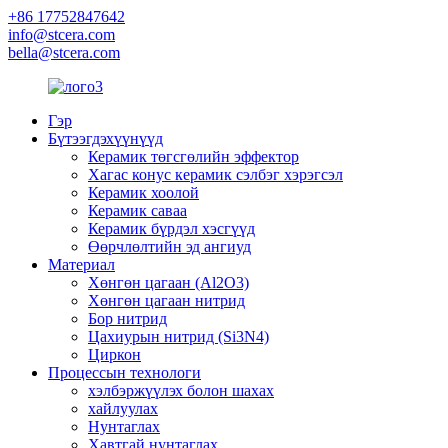
+86 17752847642
info@stcera.com
bella@stcera.com
Гэр
Бүтээгдэхүүнүүд
Керамик төгсгөлийн эффектор
Хагас конус керамик сэлбэг хэрэгсэл
Керамик хоолой
Керамик саваа
Керамик бүрдэл хэсгүүд
Өөрчлөлтийн эд ангиуд
Материал
Хөнгөн цагаан (Al2O3)
Хөнгөн цагаан нитрид
Бор нитрид
Цахиурын нитрид (Si3N4)
Циркон
Процессын технологи
хэлбэржүүлэх болон шахах
хайлуулах
Нунтаглах
Хавтгай нунтаглах