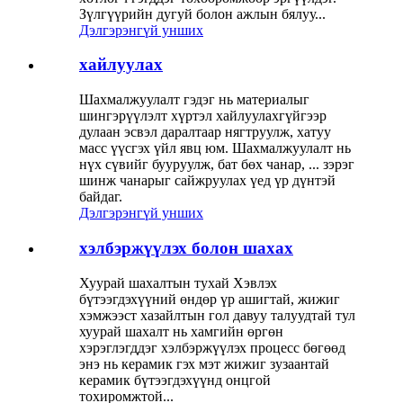
Зүлгүүрийн дугуй болон ажлын бялуу...
Дэлгэрэнгүй унших
хайлуулах
Шахмалжуулалт гэдэг нь материалыг
шингэрүүлэлт хүртэл хайлуулахгүйгээр
дулаан эсвэл даралтаар нягтруулж, хатуу
масс үүсгэх үйл явц юм. Шахмалжуулалт нь
нүх сүвийг бууруулж, бат бөх чанар, ... зэрэг
шинж чанарыг сайжруулах үед үр дүнтэй
байдаг.
Дэлгэрэнгүй унших
хэлбэржүүлэх болон шахах
Хуурай шахалтын тухай Хэвлэх
бүтээгдэхүүний өндөр үр ашигтай, жижиг
хэмжээст хазайлтын гол давуу талуудтай тул
хуурай шахалт нь хамгийн өргөн
хэрэглэгддэг хэлбэржүүлэх процесс бөгөөд
энэ нь керамик гэх мэт жижиг зузаантай
керамик бүтээгдэхүүнд онцгой
тохиромжтой...