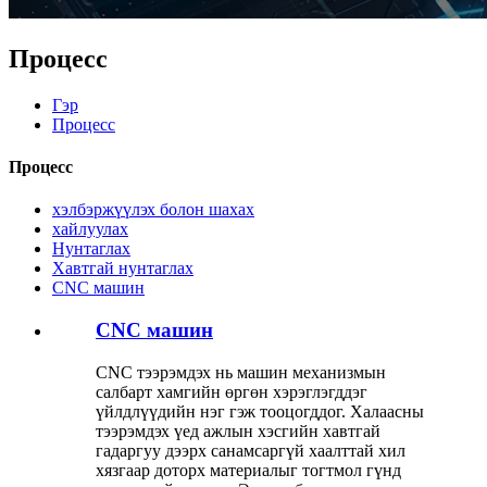
Процесс
Гэр
Процесс
Процесс
хэлбэржүүлэх болон шахах
хайлуулах
Нунтаглах
Хавтгай нунтаглах
CNC машин
CNC машин
CNC тээрэмдэх нь машин механизмын
салбарт хамгийн өргөн хэрэглэгддэг
үйлдлүүдийн нэг гэж тооцогддог. Халаасны
тээрэмдэх үед ажлын хэсгийн хавтгай
гадаргуу дээрх санамсаргүй хаалттай хил
хязгаар доторх материалыг тогтмол гүнд