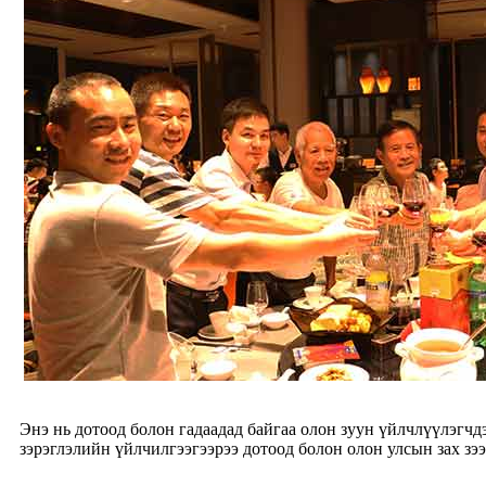
Энэ нь дотоод болон гадаадад байгаа олон зуун үйлчлүүлэгчд
зэрэглэлийн үйлчилгээгээрээ дотоод болон олон улсын зах зээ