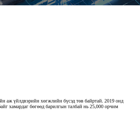
ийн аж үйлдвэрийн хөгжлийн бүсэд төв байртай. 2019 онд
айг хамардаг бөгөөд барилгын талбай нь 25,000 орчим