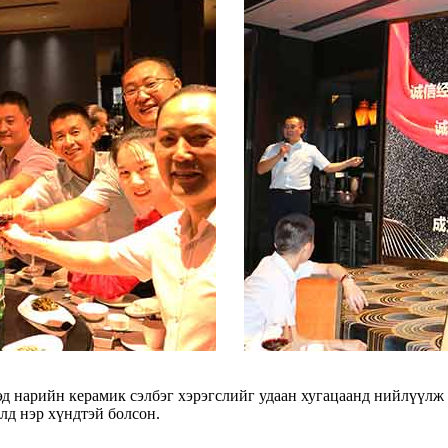
эд нарийн керамик сэлбэг хэрэгслийг удаан хугацаанд нийлүүлж 
лд нэр хүндтэй болсон.