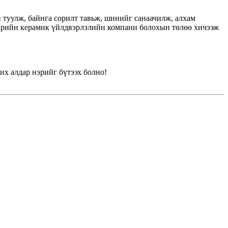
 туулж, байнга сорилт тавьж, шинийг санаачилж, алхам
нарийн керамик үйлдвэрлэлийн компани болохын төлөө хичээж
их алдар нэрийг бүтээх болно!