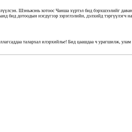
хлүүлсэн. Шэньжэнь хотоос Чанша хүртэл бид бэрхшээлийг даван
аанд бид дотоодын нэгдүгээр зэрэглэлийн, дэлхийд тэргүүлэгч 
лагсаддаа талархал илэрхийлье! Бид цаашдаа ч урагшилж, улам 