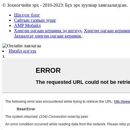
© Зохиогчийн эрх - 2010-2023: Бүх эрх хуулиар хамгаалагдсан.
Шилдэг блог
Сайтын газрын зураг
AMP Мобайл
Хөнгөн цагаан керамик эд ангиуд
,
Хөнгөн цагаан керами
Захиалгат хөнгөн цагаан керамик
,
Имэйл илгээх
x