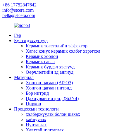
+86 17752847642
info@stcera.com
bella@stcera.com
Гэр
Бүтээгдэхүүнүүд
Керамик төгсгөлийн эффектор
Хагас конус керамик сэлбэг хэрэгсэл
Керамик хоолой
Керамик саваа
Керамик бүрдэл хэсгүүд
Өөрчлөлтийн эд ангиуд
Материал
Хөнгөн цагаан (Al2O3)
Хөнгөн цагаан нитрид
Бор нитрид
Цахиурын нитрид (Si3N4)
Циркон
Процессын технологи
хэлбэржүүлэх болон шахах
хайлуулах
Нунтаглах
Хавтгай нунтаглах