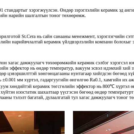
01 стандартыг хэрэгжүүлсэн. Өндөр зэрэглэлийн керамик эд анги
үрийн нарийн шалгалтын тоног төхөөрөмж.
рилготой St.Cera нь сайн санааны менежмент, хэрэглэгчийн сэт
элийн нарийвчлалтай керамик үйлдвэрлэлийн компани болохыг э
лон хагас дамжуулагч төхөөрөмжийн керамик сэлбэг хэрэгсэл юм.
лийн эффектор нь өндөр температур, вакуум эсвэл идэмхий хий з
өр цэвэршилттэй хөнгөнцагааны нунтагаар хийгдсэн бөгөөд хүй
ь ±0.001 мм хүртэл, гадаргуугийн өнгөлгөө Ra0.1, хамгийн их а
куум хөндийтэй керамик төгсгөлийн эффектор нь 800℃ хүртэл 
 хүйтэн изостатик шахалтаар үүсгэсэн бөгөөд өндөр температурт
 дулааны тэлэлт багатай, дулаалгатай тул хагас дамжуулагч тоног