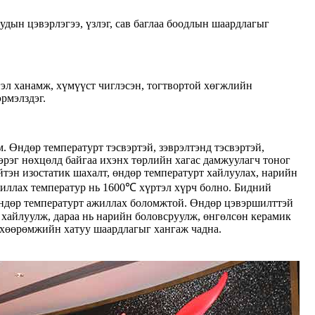
удын цэвэрлэгээ, үзлэг, сав баглаа боодлын шаардлагыг
гэл ханамж, хүмүүст чиглэсэн, тогтвортой хөгжлийн
рмэлздэг.
 Өндөр температурт тэсвэртэй, зэврэлтэнд тэсвэртэй,
эрэг нөхцөлд байгаа ихэнх төрлийн хагас дамжуулагч тоног
тэн изостатик шахалт, өндөр температурт хайлуулах, нарийн
жиллах температур нь 1600℃ хүртэл хүрч болно. Бидний
өндөр температурт ажиллах боломжтой. Өндөр цэвэршилттэй
 хайлуулж, дараа нь нарийн боловсруулж, өнгөлсөн керамик
 төхөөрөмжийн хатуу шаардлагыг хангаж чадна.