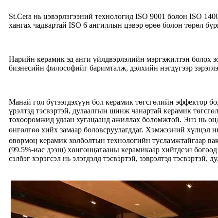
St.Cera нь цэвэрлэгээний технологид ISO 9001 болон ISO 140
хангах чадвартай ISO 6 ангиллын цэвэр өрөө болон төрөл б
Нарийн керамик эд анги үйлдвэрлэлийн мэргэжилтэн болох зо
бизнесийн философийг баримталж, дэлхийн нэгдүгээр зэрэгл
Манай гол бүтээгдэхүүн бол керамик төгсгөлийн эффектор бо
үрэлтэд тэсвэртэй, дулаалгын шинж чанартай керамик төгсгө
төхөөрөмжид удаан хугацаанд ажиллах боломжтой. Энэ нь өнд
өнгөлгөө хийх замаар боловсруулагддаг. Хэмжээний хүлцэл н
өвөрмөц керамик холболтын технологийн тусламжтайгаар ва
(99.5%-иас дээш) хөнгөнцагааны керамикаар хийгдсэн бөгөөд
сэлбэг хэрэгсэл нь элэгдэлд тэсвэртэй, зэврэлтэд тэсвэртэй,