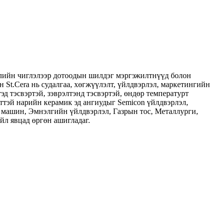
лийн чиглэлээр дотоодын шилдэг мэргэжилтнүүд болон
 St.Cera нь судалгаа, хөгжүүлэлт, үйлдвэрлэл, маркетингийн
эд тэсвэртэй, зэврэлтэнд тэсвэртэй, өндөр температурт
ттэй нарийн керамик эд ангиудыг Semicon үйлдвэрлэл,
 машин, Эмнэлгийн үйлдвэрлэл, Газрын тос, Металлурги,
йл явцад өргөн ашигладаг.