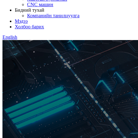
CNC машин
Бидний тухай
Компанийн танилцуулга
Мэдээ
Холбоо барих
English