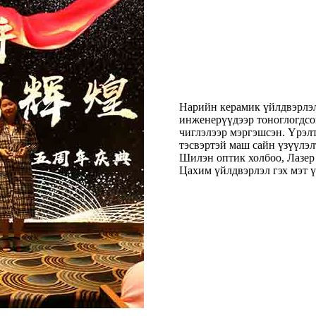
Нарийн керамик үйлдвэрлэ
инженерүүдээр тоноглогдсон
чиглэлээр мэргэшсэн. Үрэлт
тэсвэртэй маш сайн үзүүлэл
Шилэн оптик холбоо, Лазер
Цахим үйлдвэрлэл гэх мэт ү