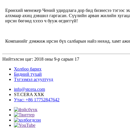
Ерөнхий менежер Чений удирдлага дор бид бизнесээ тэгээс э
алхмаар ахиц дэвшил гаргасан. Сүүлийн арван жилийн хугац
ирсэн бөгөөд хэзээ ч бууж өгдөггүй!
Компанийг дэмжиж ирсэн бүх салбарын найз нөхөд, хамт ажил
Нийтэлсэн цаг: 2018 оны 9-р сарын 17
Холбоо барих
Бидний тухай
Түгээмэл асуултууд
info@stcera.com
ST.CERA ХХК
Утас: +86 17752847642