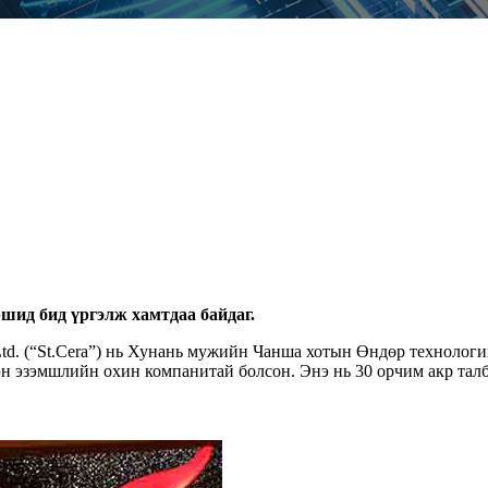
шид бид үргэлж хамтдаа байдаг.
Ltd. (“St.Cera”) нь Хунань мужийн Чанша хотын Өндөр технолог
н эзэмшлийн охин компанитай болсон. Энэ нь 30 орчим акр талб