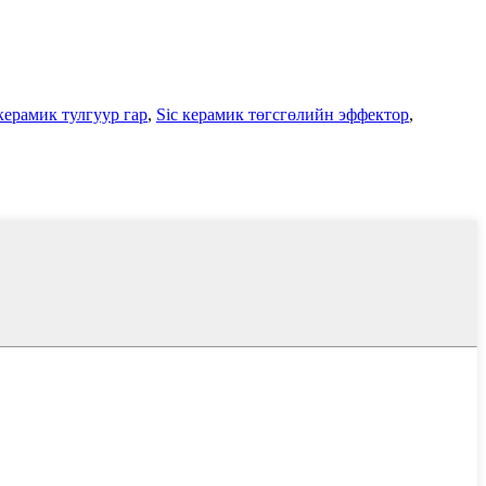
керамик тулгуур гар
,
Sic керамик төгсгөлийн эффектор
,