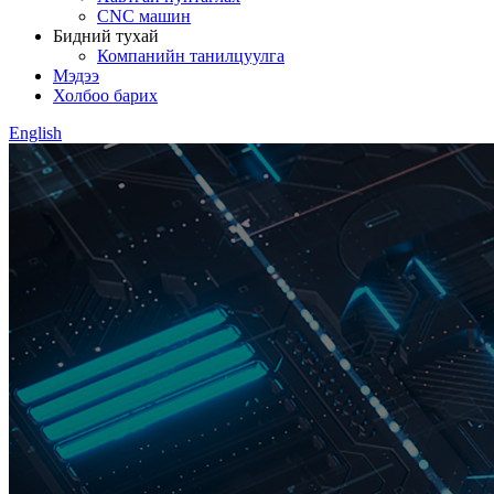
CNC машин
Бидний тухай
Компанийн танилцуулга
Мэдээ
Холбоо барих
English