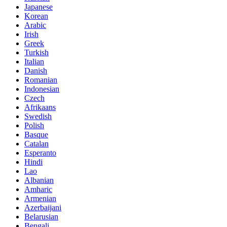
Japanese
Korean
Arabic
Irish
Greek
Turkish
Italian
Danish
Romanian
Indonesian
Czech
Afrikaans
Swedish
Polish
Basque
Catalan
Esperanto
Hindi
Lao
Albanian
Amharic
Armenian
Azerbaijani
Belarusian
Bengali