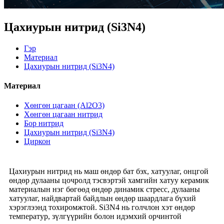
Цахиурын нитрид (Si3N4)
Гэр
Материал
Цахиурын нитрид (Si3N4)
Материал
Хөнгөн цагаан (Al2O3)
Хөнгөн цагаан нитрид
Бор нитрид
Цахиурын нитрид (Si3N4)
Циркон
Цахиурын нитрид нь маш өндөр бат бэх, хатуулаг, онцгой
өндөр дулааны цочролд тэсвэртэй хамгийн хатуу керамик
материалын нэг бөгөөд өндөр динамик стресс, дулааны
хатуулаг, найдвартай байдлын өндөр шаардлага бүхий
хэрэглээнд тохиромжтой. Si3N4 нь голчлон хэт өндөр
температур, зүлгүүрийн болон идэмхий орчинтой