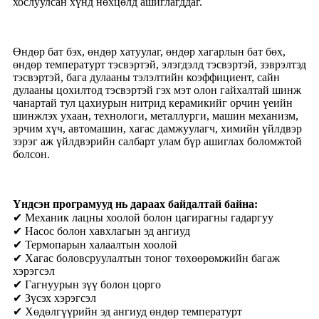
хослуулсан хүнд нөхцөлд ашиглагддаг.
Өндөр бат бэх, өндөр хатуулаг, өндөр хагарлын бат бөх,
өндөр температурт тэсвэртэй, элэгдэлд тэсвэртэй, зэврэлтэд
тэсвэртэй, бага дулааны тэлэлтийн коэффициент, сайн
дулааны цохилтод тэсвэртэй гэх мэт олон гайхалтай шинж
чанартай тул цахиурын нитрид керамикийг орчин үеийн
шинжлэх ухаан, технологи, металлурги, машин механизм,
эрчим хүч, автомашин, хагас дамжуулагч, химийн үйлдвэр
зэрэг аж үйлдвэрийн салбарт улам бүр ашиглах боломжтой
болсон.
Үндсэн програмууд нь дараах байдалтай байна:
✔ Механик лацны хоолой болон цагирагны гадаргуу
✔ Насос болон хавхлагын эд ангиуд
✔ Термопарын халаалтын хоолой
✔ Хагас боловсруулалтын тоног төхөөрөмжийн багаж
хэрэгсэл
✔ Гагнуурын зүү болон цорго
✔ Зүсэх хэрэгсэл
✔ Хөдөлгүүрийн эд ангиуд өндөр температурт