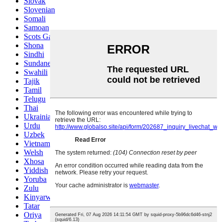
Slovak
Slovenian
Somali
Samoan
Scots Gaelic
Shona
Sindhi
Sundanese
Swahili
Tajik
Tamil
Telugu
Thai
Ukrainian
Urdu
Uzbek
Vietnamese
Welsh
Xhosa
Yiddish
Yoruba
Zulu
Kinyarwanda
Tatar
Oriya