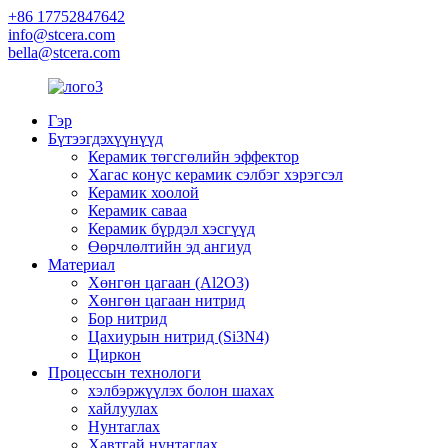
+86 17752847642
info@stcera.com
bella@stcera.com
Гэр
Бүтээгдэхүүнүүд
Керамик төгсгөлийн эффектор
Хагас конус керамик сэлбэг хэрэгсэл
Керамик хоолой
Керамик саваа
Керамик бүрдэл хэсгүүд
Өөрчлөлтийн эд ангиуд
Материал
Хөнгөн цагаан (Al2O3)
Хөнгөн цагаан нитрид
Бор нитрид
Цахиурын нитрид (Si3N4)
Циркон
Процессын технологи
хэлбэржүүлэх болон шахах
хайлуулах
Нунтаглах
Хавтгай нунтаглах