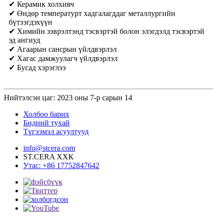
✔ Керамик холхивч
✔ Өндөр температурт хадгалагддаг металлургийн
бүтээгдэхүүн
✔ Химийн зэврэлтэнд тэсвэртэй болон элэгдэлд тэсвэртэй
эд ангиуд
✔ Агаарын сансрын үйлдвэрлэл
✔ Хагас дамжуулагч үйлдвэрлэл
✔ Бусад хэрэглээ
Нийтэлсэн цаг: 2023 оны 7-р сарын 14
Холбоо барих
Бидний тухай
Түгээмэл асуултууд
info@stcera.com
ST.CERA ХХК
Утас: +86 17752847642