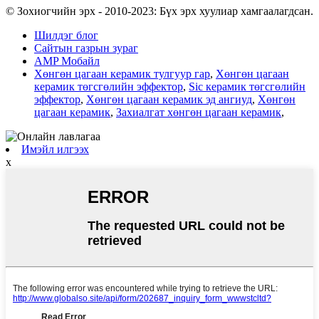
© Зохиогчийн эрх - 2010-2023: Бүх эрх хуулиар хамгаалагдсан.
Шилдэг блог
Сайтын газрын зураг
AMP Мобайл
Хөнгөн цагаан керамик тулгуур гар
,
Хөнгөн цагаан
керамик төгсгөлийн эффектор
,
Sic керамик төгсгөлийн
эффектор
,
Хөнгөн цагаан керамик эд ангиуд
,
Хөнгөн
цагаан керамик
,
Захиалгат хөнгөн цагаан керамик
,
Имэйл илгээх
x