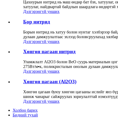
Цахиурын нитрид нь маш өндөр бат бэх, хатуулаг, 
хатуулаг, найдвартай байдлын шаардлага өндөртэй х
Дэлгэрэнгүй унших
Бор нитрид
Борын нитрид нь хатуу болон нунтаг хэлбэрээр бай
дулаан дамжуулалтаас эхлээд боловсруулахад хялбар 
Дэлгэрэнгүй унших
Хөнгөн цагаан нитрид
Уламжлалт Al2O3 болон BeO суурь материалын цогц
275Вт/м▪к, поликристалын онолын дулаан дамжуулал
Дэлгэрэнгүй унших
Хөнгөн цагаан (Al2O3)
Хөнгөн цагаан буюу хөнгөн цагааны ислийг янз бү
шинж чанарыг сайжруулах зориулалттай нэмэлтүүдт
Дэлгэрэнгүй унших
Холбоо барих
Бидний тухай