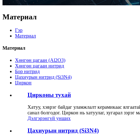
Материал
Гэр
Материал
Материал
Хөнгөн цагаан (Al2O3)
Хөнгөн цагаан нитрид
Бор нитрид
Цахиурын нитрид (Si3N4)
Циркон
Цирконы тухай
Хатуу, хэврэг байдаг уламжлалт керамикаас ялгаата
санал болгодог. Циркон нь хатуулаг, хугарал зэрэг
Дэлгэрэнгүй унших
Цахиурын нитрид (Si3N4)