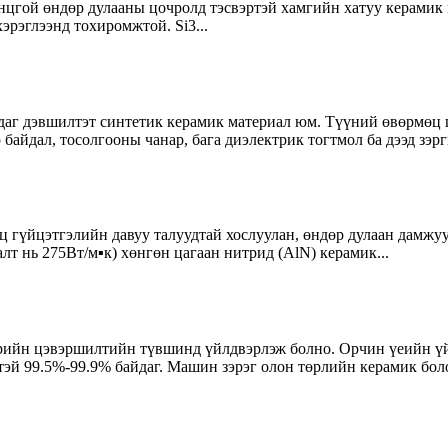
онцгой өндөр дулааны цочролд тэсвэртэй хамгийн хатуу керамик
эрэглээнд тохиромжтой. Si3...
даг дэвшилтэт синтетик керамик материал юм. Түүний өвөрмөц 
байдал, тосолгооны чанар, бага диэлектрик тогтмол ба дээд зэрги
 гүйцэтгэлийн давуу талуудтай хослуулан, өндөр дулаан дамжу
т нь 275Вт/м▪к) хөнгөн цагаан нитрид (AlN) керамик...
рийн цэвэршилтийн түвшинд үйлдвэрлэж болно. Орчин үеийн үй
эй 99.5%-99.9% байдаг. Машин зэрэг олон төрлийн керамик боло