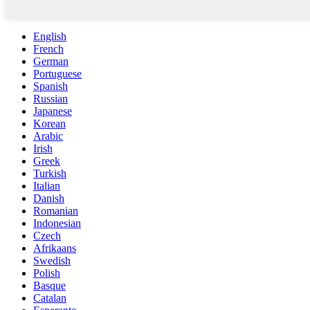
English
French
German
Portuguese
Spanish
Russian
Japanese
Korean
Arabic
Irish
Greek
Turkish
Italian
Danish
Romanian
Indonesian
Czech
Afrikaans
Swedish
Polish
Basque
Catalan