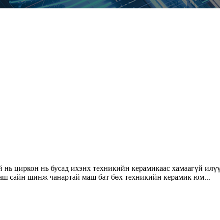
й нь циркон нь бусад ихэнх техникийн керамикаас хамаагүй илүү 
 маш сайн шинж чанартай маш бат бөх техникийн керамик юм...