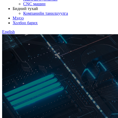
CNC машин
Бидний тухай
Компанийн танилцуулга
Мэдээ
Холбоо барих
English