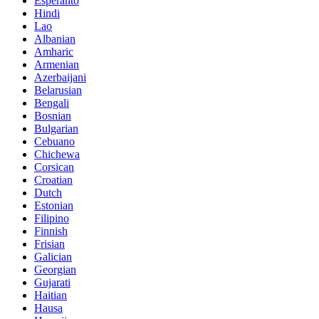
Esperanto
Hindi
Lao
Albanian
Amharic
Armenian
Azerbaijani
Belarusian
Bengali
Bosnian
Bulgarian
Cebuano
Chichewa
Corsican
Croatian
Dutch
Estonian
Filipino
Finnish
Frisian
Galician
Georgian
Gujarati
Haitian
Hausa