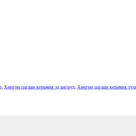
р
,
Хөнгөн цагаан керамик эд ангиуд
,
Хөнгөн цагаан керамик тул