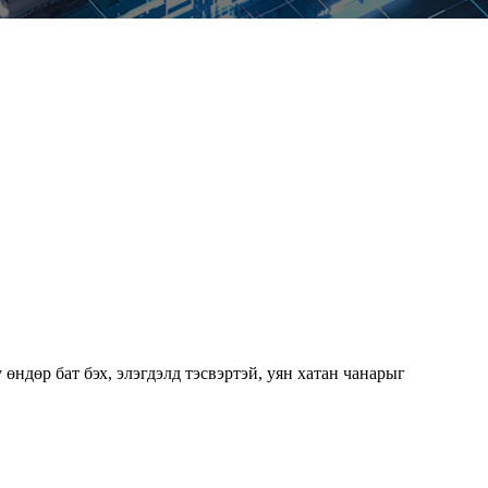
өндөр бат бэх, элэгдэлд тэсвэртэй, уян хатан чанарыг