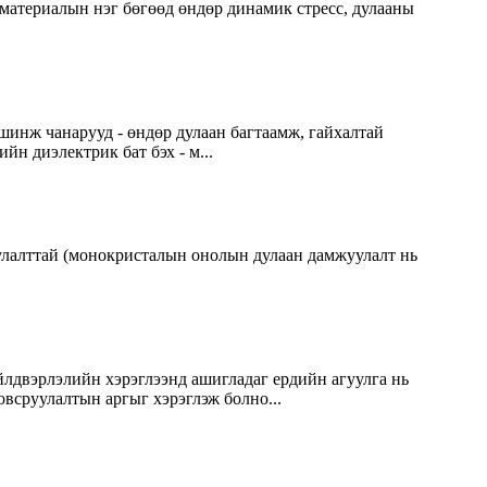
 материалын нэг бөгөөд өндөр динамик стресс, дулааны
шинж чанарууд - өндөр дулаан багтаамж, гайхалтай
йн диэлектрик бат бэх - м...
улалттай (монокристалын онолын дулаан дамжуулалт нь
лдвэрлэлийн хэрэглээнд ашигладаг ердийн агуулга нь
всруулалтын аргыг хэрэглэж болно...