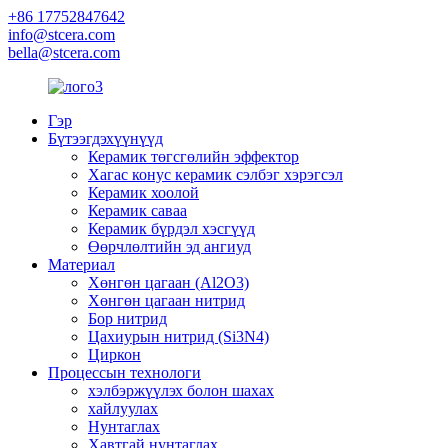
+86 17752847642
info@stcera.com
bella@stcera.com
Гэр
Бүтээгдэхүүнүүд
Керамик төгсгөлийн эффектор
Хагас конус керамик сэлбэг хэрэгсэл
Керамик хоолой
Керамик саваа
Керамик бүрдэл хэсгүүд
Өөрчлөлтийн эд ангиуд
Материал
Хөнгөн цагаан (Al2O3)
Хөнгөн цагаан нитрид
Бор нитрид
Цахиурын нитрид (Si3N4)
Циркон
Процессын технологи
хэлбэржүүлэх болон шахах
хайлуулах
Нунтаглах
Хавтгай нунтаглах