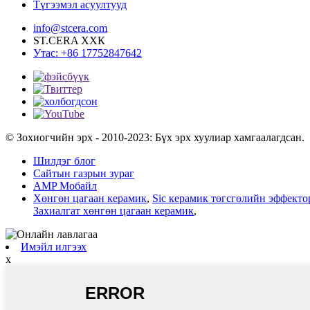
Түгээмэл асуултууд
info@stcera.com
ST.CERA ХХК
Утас: +86 17752847642
© Зохиогчийн эрх - 2010-2023: Бүх эрх хуулиар хамгаалагдсан.
Шилдэг блог
Сайтын газрын зураг
AMP Мобайл
Хөнгөн цагаан керамик
,
Sic керамик төгсгөлийн эффекто
Захиалгат хөнгөн цагаан керамик
,
Имэйл илгээх
x