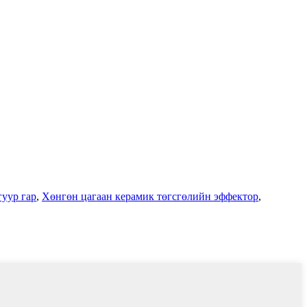
гуур гар
,
Хөнгөн цагаан керамик төгсгөлийн эффектор
,