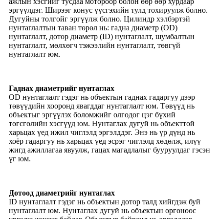
ажлын хэсгийг тусдаа мотороор болон өөр өөр хурдаар
эргүүлдэг. Ширээг конус үүсгэхийн тулд тохируулж болно.
Дугуйны толгойг эргүүлж болно. Цилиндр хэлбэртэй
нунтаглалтын таван төрөл нь: гадна диаметр (OD)
нунтаглалт, дотор диаметр (ID) нунтаглалт, шумбалтын
нунтаглалт, мөлхөгч тэжээлийн нунтаглалт, төвгүй
нунтаглалт юм.
Гаднах диаметрийг нунтаглах
OD нунтаглалт гэдэг нь объектын гаднах гадаргуу дээр
төвүүдийн хооронд явагддаг нунтаглалт юм. Төвүүд нь
объектыг эргүүлэх боломжийг олгодог цэг бүхий
төгсгөлийн хэсгүүд юм. Нунтаглах дугуй нь объекттой
харьцах үед ижил чиглэлд эргэлддэг. Энэ нь үр дүнд нь
хоёр гадаргуу нь харьцах үед эсрэг чиглэлд хөдөлж, илүү
жигд ажиллагаа явуулж, гацах магадлалыг бууруулдаг гэсэн
үг юм.
Дотоод диаметрийг нунтаглах
ID нунтаглалт гэдэг нь объектын дотор талд хийгдэж буй
нунтаглалт юм. Нунтаглах дугуй нь объектын өргөнөөс