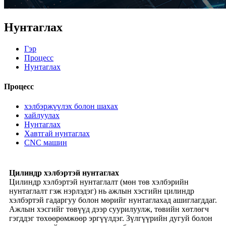
Нунтаглах
Гэр
Процесс
Нунтаглах
Процесс
хэлбэржүүлэх болон шахах
хайлуулах
Нунтаглах
Хавтгай нунтаглах
CNC машин
Цилиндр хэлбэртэй нунтаглах
Цилиндр хэлбэртэй нунтаглалт (мөн төв хэлбэрийн
нунтаглалт гэж нэрлэдэг) нь ажлын хэсгийн цилиндр
хэлбэртэй гадаргуу болон мөрийг нунтаглахад ашиглагддаг.
Ажлын хэсгийг төвүүд дээр суурилуулж, төвийн хөтлөгч
гэгддэг төхөөрөмжөөр эргүүлдэг. Зүлгүүрийн дугуй болон