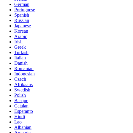
German
Portuguese
Spanish
Russian
Japanese
Korean
Arabic
Irish
Greek
Turkish
Italian
Danish
Romanian
Indonesian
Czech
Afrikaans
Swedish
Polish
Basque
Catalan
Esperanto
Hindi
Lao
Albanian
Amharic