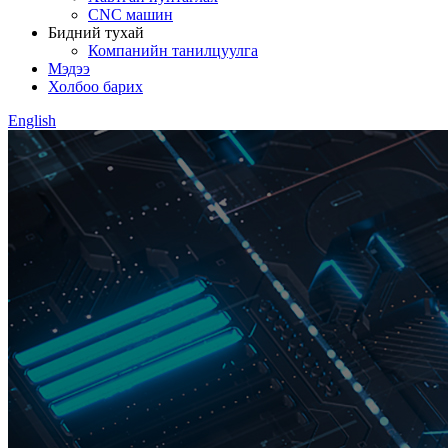
CNC машин
Бидний тухай
Компанийн танилцуулга
Мэдээ
Холбоо барих
English