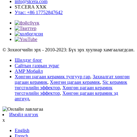
info@stcera.com
ST.CERA ХХК
Утас: +86 17752847642
© Зохиогчийн эрх - 2010-2023: Бүх эрх хуулиар хамгаалагдсан.
Шилдэг блог
Сайтын газрын зураг
AMP Мобайл
Хөнгөн цагаан керамик тулгуур гар
,
Захиалгат хөнгөн
цагаан керамик
,
Хөнгөн цагаан керамик
,
Sic керамик
төгсгөлийн эффектор
,
Хөнгөн цагаан керамик
төгсгөлийн эффектор
,
Хөнгөн цагаан керамик эд
ангиуд
,
Имэйл илгээх
x
English
French