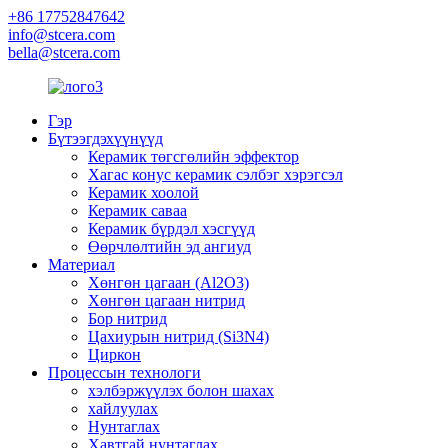
+86 17752847642
info@stcera.com
bella@stcera.com
Гэр
Бүтээгдэхүүнүүд
Керамик төгсгөлийн эффектор
Хагас конус керамик сэлбэг хэрэгсэл
Керамик хоолой
Керамик саваа
Керамик бүрдэл хэсгүүд
Өөрчлөлтийн эд ангиуд
Материал
Хөнгөн цагаан (Al2O3)
Хөнгөн цагаан нитрид
Бор нитрид
Цахиурын нитрид (Si3N4)
Циркон
Процессын технологи
хэлбэржүүлэх болон шахах
хайлуулах
Нунтаглах
Хавтгай нунтаглах