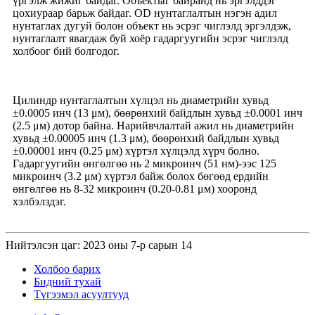
үргэлж жижиг байдаг. Объектыг байранд нь эргэлддэг
цохиураар барьж байдаг. OD нунтаглалтын нэгэн адил
нунтаглах дугуй болон объект нь эсрэг чиглэлд эргэлдэж,
нунтаглалт явагдаж буй хоёр гадаргуугийн эсрэг чиглэлд
холбоог бий болгодог.
Цилиндр нунтаглалтын хүлцэл нь диаметрийн хувьд
±0.0005 инч (13 μм), бөөрөнхий байдлын хувьд ±0.0001 инч
(2.5 μм) дотор байна. Нарийвчлалтай ажил нь диаметрийн
хувьд ±0.00005 инч (1.3 μм), бөөрөнхий байдлын хувьд
±0.00001 инч (0.25 μм) хүртэл хүлцэлд хүрч болно.
Гадаргуугийн өнгөлгөө нь 2 микроинч (51 нм)-ээс 125
микроинч (3.2 μм) хүртэл байж болох бөгөөд ердийн
өнгөлгөө нь 8-32 микроинч (0.20-0.81 μм) хооронд
хэлбэлздэг.
Нийтэлсэн цаг: 2023 оны 7-р сарын 14
Холбоо барих
Бидний тухай
Түгээмэл асуултууд