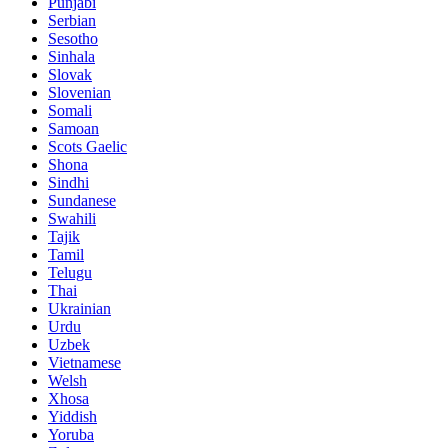
Punjabi
Serbian
Sesotho
Sinhala
Slovak
Slovenian
Somali
Samoan
Scots Gaelic
Shona
Sindhi
Sundanese
Swahili
Tajik
Tamil
Telugu
Thai
Ukrainian
Urdu
Uzbek
Vietnamese
Welsh
Xhosa
Yiddish
Yoruba