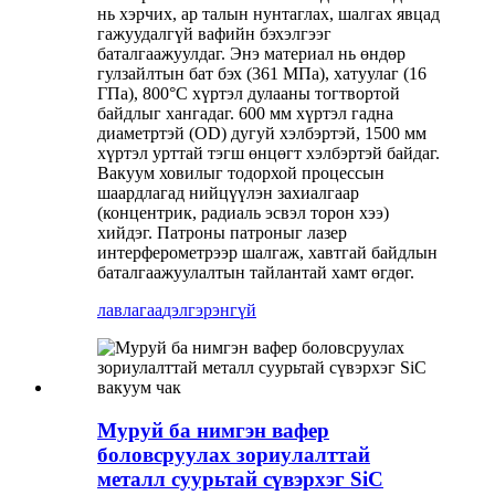
нь хэрчих, ар талын нунтаглах, шалгах явцад
гажуудалгүй вафийн бэхэлгээг
баталгаажуулдаг. Энэ материал нь өндөр
гулзайлтын бат бэх (361 МПа), хатуулаг (16
ГПа), 800°C хүртэл дулааны тогтвортой
байдлыг хангадаг. 600 мм хүртэл гадна
диаметртэй (OD) дугуй хэлбэртэй, 1500 мм
хүртэл урттай тэгш өнцөгт хэлбэртэй байдаг.
Вакуум ховилыг тодорхой процессын
шаардлагад нийцүүлэн захиалгаар
(концентрик, радиаль эсвэл торон хээ)
хийдэг. Патроны патроныг лазер
интерферометрээр шалгаж, хавтгай байдлын
баталгаажуулалтын тайлантай хамт өгдөг.
лавлагаа
дэлгэрэнгүй
Муруй ба нимгэн вафер
боловсруулах зориулалттай
металл суурьтай сүвэрхэг SiC