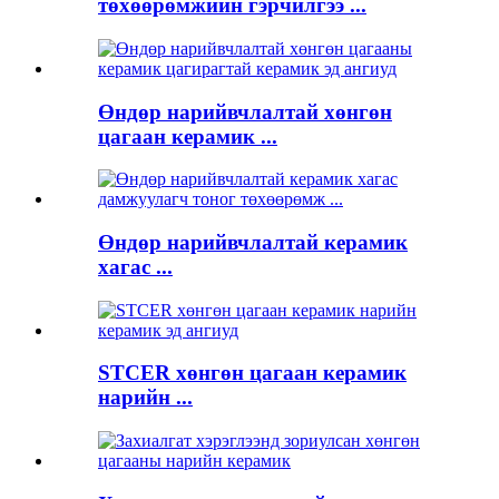
төхөөрөмжийн гэрчилгээ ...
Өндөр нарийвчлалтай хөнгөн
цагаан керамик ...
Өндөр нарийвчлалтай керамик
хагас ...
STCER хөнгөн цагаан керамик
нарийн ...