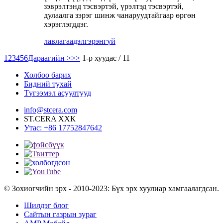
зэврэлтэнд тэсвэртэй, үрэлтэд тэсвэртэй,
дулаалга зэрэг шинж чанаруудтайгаар өргөн
хэрэглэгддэг.
лавлагаа
дэлгэрэнгүй
1
2
3
4
5
6
Дараагийн >
>>
1-р хуудас / 11
Холбоо барих
Бидний тухай
Түгээмэл асуултууд
info@stcera.com
ST.CERA ХХК
Утас: +86 17752847642
© Зохиогчийн эрх - 2010-2023: Бүх эрх хуулиар хамгаалагдсан.
Шилдэг блог
Сайтын газрын зураг