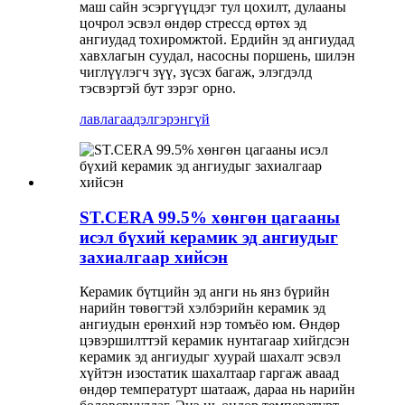
маш сайн эсэргүүцдэг тул цохилт, дулааны
цочрол эсвэл өндөр стрессд өртөх эд
ангиудад тохиромжтой. Ердийн эд ангиудад
хавхлагын суудал, насосны поршень, шилэн
чиглүүлэгч зүү, зүсэх багаж, элэгдэлд
тэсвэртэй бут зэрэг орно.
лавлагаа
дэлгэрэнгүй
ST.CERA 99.5% хөнгөн цагааны
исэл бүхий керамик эд ангиудыг
захиалгаар хийсэн
Керамик бүтцийн эд анги нь янз бүрийн
нарийн төвөгтэй хэлбэрийн керамик эд
ангиудын ерөнхий нэр томъёо юм. Өндөр
цэвэршилттэй керамик нунтагаар хийгдсэн
керамик эд ангиудыг хуурай шахалт эсвэл
хүйтэн изостатик шахалтаар гаргаж аваад
өндөр температурт шатааж, дараа нь нарийн