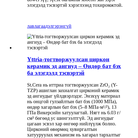
элэгдэлд тэсвэртэй хэрэглээнд тохиромжтой.
лавлагаа
дэлгэрэнгүй
Yttria-тогтворжуулсан циркон
керамик эд ангиуд – Өндөр бат бэх
ба элэгдэлд тэсвэртэй
St.Cera нь иттриа тогтворжуулсан ZrO₂ (Y-
TZP) ашиглан захиалгат цирконий керамик
эд ангиудыг үйлдвэрлэдэг. Энэхүү материал
нь онцгой гулзайлтын бат бэх (1000 МПа),
өндөр хагарлын бат бэх (5–8 МПа·м¹/²), 13
ГПа Викерсийн хатуулагтай. Нягт нь 6.03 г/
см³ бөгөөд ус шингээлтгүй. Эд ангиудыг
цагаан эсвэл хар өнгөөр ​​нийлүүлж болно.
Цирконий өвөрмөц хувиргалтын
хатууруулах механизм нь хагарал тархалтыг