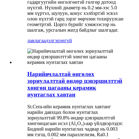
гадаргуугийн өнгөлгөөтэй гөлгөр дотоод
нүхтэй. Нүхний диаметр нь 0.2 мм-ээс 5.0
мм хүртэл, шулуун, конус хэлбэртэй эсвэл
олон нүхтэй гарц зэрэг өөрчлөн тохируулсан
геометртэй. Цорго бүрийг хэмжээсээр нь
шалгаж, урсгалын жигд байдлыг шалгадаг.
лавлагаа
дэлгэрэнгүй
Нарийвчлалтай өнгөлөх
зориулалттай өндөр цэвэршилттэй
хөнгөн цагааны керамик
нунтаглах хавтан
St.Cera-ийн керамик нунтаглах хавтанг
нарийн давхцах болон нунтаглах
зориулалттай 99.8% өндөр цэвэршилттэй
хөнгөнцагаан исэл (Al₂O₃)-аар үйлдвэрлэдэг.
Бидний нарийн нунтаглах чадвар нь 0.003
мм тэгш, 0.002 мм параллелизм, Ra0.1