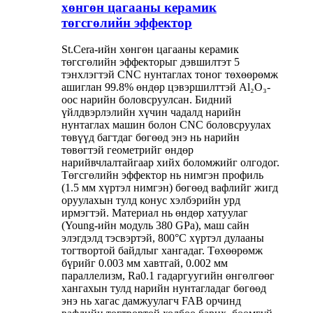
хөнгөн цагааны керамик
төгсгөлийн эффектор
St.Cera-ийн хөнгөн цагааны керамик
төгсгөлийн эффекторыг дэвшилтэт 5
тэнхлэгтэй CNC нунтаглах тоног төхөөрөмж
ашиглан 99.8% өндөр цэвэршилттэй Al₂O₃-
оос нарийн боловсруулсан. Бидний
үйлдвэрлэлийн хүчин чадалд нарийн
нунтаглах машин болон CNC боловсруулах
төвүүд багтдаг бөгөөд энэ нь нарийн
төвөгтэй геометрийг өндөр
нарийвчлалтайгаар хийх боломжийг олгодог.
Төгсгөлийн эффектор нь нимгэн профиль
(1.5 мм хүртэл нимгэн) бөгөөд вафлийг жигд
оруулахын тулд конус хэлбэрийн урд
ирмэгтэй. Материал нь өндөр хатуулаг
(Young-ийн модуль 380 GPa), маш сайн
элэгдэлд тэсвэртэй, 800°C хүртэл дулааны
тогтвортой байдлыг хангадаг. Төхөөрөмж
бүрийг 0.003 мм хавтгай, 0.002 мм
параллелизм, Ra0.1 гадаргуугийн өнгөлгөөг
хангахын тулд нарийн нунтагладаг бөгөөд
энэ нь хагас дамжуулагч FAB орчинд