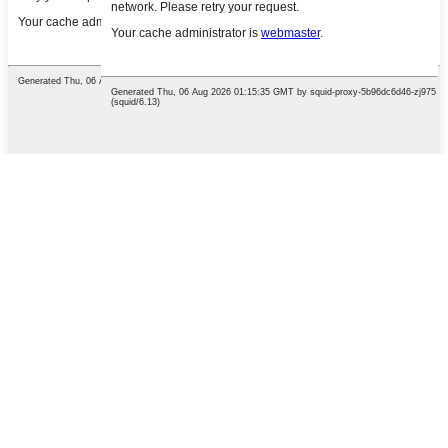
English
French
German
Portuguese
Spanish
Russian
Japanese
Korean
Arabic