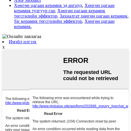
AMP Мобайл
Хөнгөн цагаан керамик эд ангиуд
,
Хөнгөн цагаан
керамик тулгуур гар
,
Хөнгөн цагаан керамик
төгсгөлийн эффектор
,
Захиалгат хөнгөн цагаан керамик
,
Sic керамик төгсгөлийн эффектор
,
Хөнгөн цагаан
керамик
,
Имэйл илгээх
x