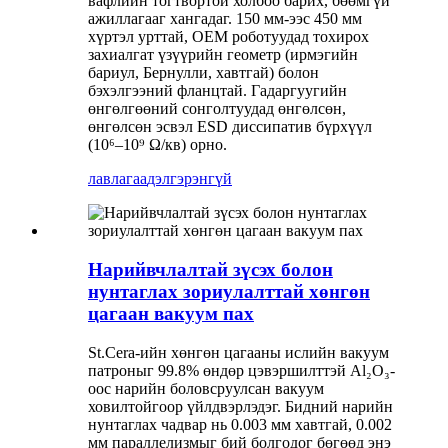
вафлийн тогтвортой холбоо барих, бөөмгүй
ажиллагааг хангадаг. 150 мм-ээс 450 мм
хүртэл урттай, OEM роботуудад тохирох
захиалгат үзүүрийн геометр (ирмэгийн
бариул, Бернулли, хавтгай) болон
бэхэлгээний фланцтай. Гадаргуугийн
өнгөлгөөний сонголтуудад өнгөлсөн,
өнгөлсөн эсвэл ESD диссипатив бүрхүүл
(10⁶–10⁹ Ω/кв) орно.
лавлагаа
дэлгэрэнгүй
Нарийвчлалтай зүсэх болон
нунтаглах зориулалттай хөнгөн
цагаан вакуум пах
St.Cera-ийн хөнгөн цагааны ислийн вакуум
патроныг 99.8% өндөр цэвэршилттэй Al₂O₃-
оос нарийн боловсруулсан вакуум
ховилтойгоор үйлдвэрлэдэг. Бидний нарийн
нунтаглах чадвар нь 0.003 мм хавтгай, 0.002
мм параллелизмыг бий болгодог бөгөөд энэ