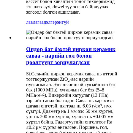
кассет болон хяналтын тоног төхөөрөмжид
тэгшлэх зүү, dowel зүү эсвэл байрлуулах
зогсоол болгон ашигладаг.
лавлагаа
дэлгэрэнгүй
Өндөр бат бэхтэй циркон керамик
саваа - нарийн гол болон
цоолтуурт зориулагдсан
St.Cera-ийн циркон керамик саваа нь иттрий
тогтворжуулсан ZrO₂-аас нарийн
нунтагласан. Энэ нь онцгой гулзайлтын бат
бэх (1000 МПа), хугарлын бат бэх (5–8
МПа·м¹/²), Викерсийн хатуулаг (13 ГПа)
зэргийг санал болгодог. Саваа нь хар эсвэл
цагаан өнгөтэй, нягтрал нь 6.03 г/см³, нүх
сүвгүй. Диаметр нь 1 мм-ээс 50 мм хүртэл,
урт нь 200 мм хүртэл, хүлцэл нь ±0.005 мм
хүртэл байна. Гадаргуугийн өнгөлгөөг Ra
≤0.2 μм хүртэл өнгөлсөн. Поршень, гол,
dowel зүү, зүсэх багажны хоосон зай зэрэг