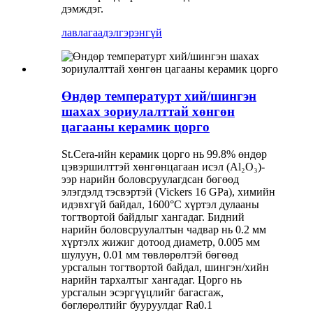
дэмждэг.
лавлагаа
дэлгэрэнгүй
Өндөр температурт хий/шингэн
шахах зориулалттай хөнгөн
цагааны керамик цорго
St.Cera-ийн керамик цорго нь 99.8% өндөр
цэвэршилттэй хөнгөнцагаан исэл (Al₂O₃)-
ээр нарийн боловсруулагдсан бөгөөд
элэгдэлд тэсвэртэй (Vickers 16 GPa), химийн
идэвхгүй байдал, 1600°C хүртэл дулааны
тогтвортой байдлыг хангадаг. Бидний
нарийн боловсруулалтын чадвар нь 0.2 мм
хүртэлх жижиг дотоод диаметр, 0.005 мм
шулуун, 0.01 мм төвлөрөлтэй бөгөөд
урсгалын тогтвортой байдал, шингэн/хийн
нарийн тархалтыг хангадаг. Цорго нь
урсгалын эсэргүүцлийг багасгаж,
бөглөрөлтийг бууруулдаг Ra0.1