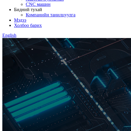
CNC машин
Бидний тухай
Компанийн танилцуулга
Мэдээ
Холбоо барих
English