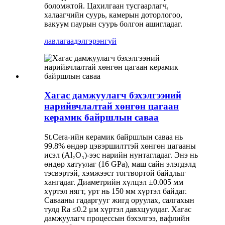
боломжтой. Цахилгаан тусгаарлагч,
халаагчийн суурь, камерын доторлогоо,
вакуум паурын суурь болгон ашигладаг.
лавлагаа
дэлгэрэнгүй
Хагас дамжуулагч бэхэлгээний
нарийвчлалтай хөнгөн цагаан
керамик байршлын саваа
St.Cera-ийн керамик байршлын саваа нь
99.8% өндөр цэвэршилттэй хөнгөн цагааны
исэл (Al₂O₃)-ээс нарийн нунтагладаг. Энэ нь
өндөр хатуулаг (16 GPa), маш сайн элэгдэлд
тэсвэртэй, хэмжээст тогтвортой байдлыг
хангадаг. Диаметрийн хүлцэл ±0.005 мм
хүртэл нягт, урт нь 150 мм хүртэл байдаг.
Савааны гадаргууг жигд оруулах, салгахын
тулд Ra ≤0.2 μм хүртэл давхцуулдаг. Хагас
дамжуулагч процессын бэхэлгээ, вафлийн