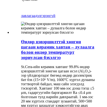
лавлагаа
дэлгэрэнгүй
Өндөр цэвэршилттэй хөнгөн
цагаан керамик хавтан – дулаалга
болон өндөр температурт
зориулсан бэхэлгээ
St.Cera-ийн керамик хавтанг 99.8% өндөр
цэвэршилттэй хөнгөн цагаан исэл (Al₂O₃)-
ээр үйлдвэрлэдэг бөгөөд өндөр диэлектрик
бат бэх (15×10⁶ V/m), 1600°C хүртэл дулааны
тогтвортой байдал, маш сайн элэгдэлд
тэсвэртэй. Хавтанг 100 мм-ээс дээш тэгш ≤5
μm, гадаргуугийн барзгаржилт Ra ≤0.4 μm
болгохын тулд нарийн давхраатай. 1 мм-ээс
20 мм хүртэлх стандарт зузаантай, 500×500
мм хүртэл захиалгат хэмжээтэйгээр авах