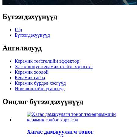
Бүтээгдэхүүнүүд
Гэр
Бүтээгдэхүүнүүд
Ангилалууд
Керамик төгсгөлийн эффектор
Хагас конус керамик сэлбэг хэрэгсэл
Керамик хоолой
Керамик саваа
Керамик бүрдэл хэсгүүд
Өөрчлөлтийн эд ангиуд
Онцлог бүтээгдэхүүнүүд
Хагас дамжуулагч тоног