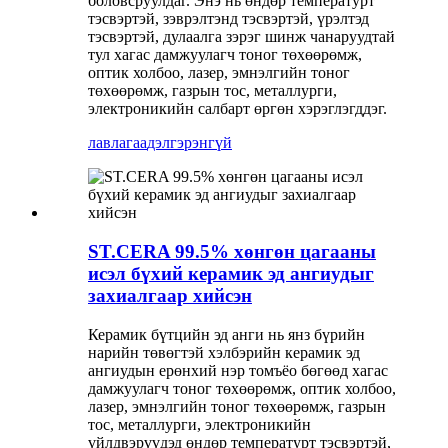
боловсруулдаг. Энэ нь өндөр температурт
тэсвэртэй, зэврэлтэнд тэсвэртэй, үрэлтэд
тэсвэртэй, дулаалга зэрэг шинж чанаруудтай
тул хагас дамжуулагч тоног төхөөрөмж,
оптик холбоо, лазер, эмнэлгийн тоног
төхөөрөмж, газрын тос, металлурги,
электроникийн салбарт өргөн хэрэглэгддэг.
лавлагаа
дэлгэрэнгүй
ST.CERA 99.5% хөнгөн цагааны
исэл бүхий керамик эд ангиудыг
захиалгаар хийсэн
Керамик бүтцийн эд анги нь янз бүрийн
нарийн төвөгтэй хэлбэрийн керамик эд
ангиудын ерөнхий нэр томъёо бөгөөд хагас
дамжуулагч тоног төхөөрөмж, оптик холбоо,
лазер, эмнэлгийн тоног төхөөрөмж, газрын
тос, металлурги, электроникийн
үйлдвэрүүдэд өндөр температурт тэсвэртэй,