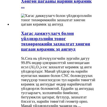
Хөнгөн цагааны нарийн керамик
...
Хагас дамжуулагч болон
үйлдвэрлэлийн тоног
төхөөрөмжийн захиалгат хөнгөн
цагаан керамик эд ангиуд
St.Cera нь үйлчлүүлэгчийн зургийн дагуу
99.8% өндөр цэвэршилттэй хөнгөнцагаан
исэл (Al₂O₃)-ээс захиалгат керамик эд анги
үйлдвэрлэдэг. Манай үйлдвэр нь нарийн
нунтаглах машин болон CNC боловсруулах
төвүүдээр тоноглогдсон тул нарийн төвөгтэй
керамик эд ангиудыг өндөр нарийвчлалтай
үйлдвэрлэх боломжтой. Ердийн эд ангиудад
тусгаарлагч, холхивчийн бөмбөлөг,
битүүмжлэх цагираг, бутлуур, захиалгат
бэхэлгээ, нарийн төвөгтэй геометр орно.
Манай үйлдвэрлэлийн чадавхи нь ...