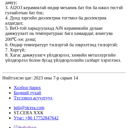
давуу;
3. Al2O3 керамиктай өндөр механик бат бэх ба ижил төстэй
гулзайлтын бат бэх;
4. Дунд зэргийн диэлектрик тогтмол ба диэлектрик
алдагдал;
5. BeO-той харьцуулахад AlN керамикийн дулаан
дамжуулалт нь температураас бага хамаардаг, ялангуяа
200℃-ээс дээш;
6. Өндөр температурт тэсвэртэй ба зэврэлтэнд тэсвэртэй;
7. Хоргүй;
8. Хагас дамжуулагч үйлдвэрлэл, химийн металлургийн
үйлдвэрлэл болон бусад үйлдвэрлэлийн салбарт хэрэглэнэ.
Нийтэлсэн цаг: 2023 оны 7-р сарын 14
Холбоо барих
Бидний тухай
Түгээмэл асуултууд
info@stcera.com
ST.CERA ХХК
Утас: +86 17752847642