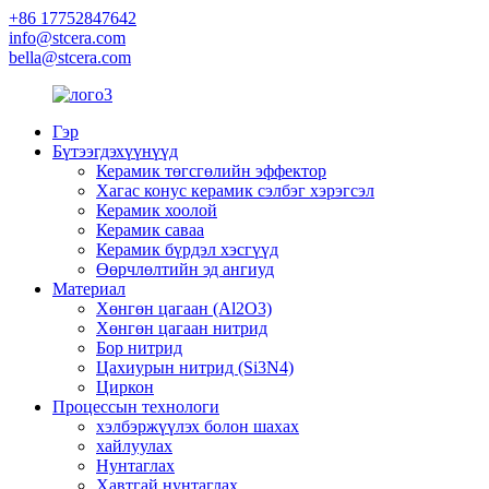
+86 17752847642
info@stcera.com
bella@stcera.com
Гэр
Бүтээгдэхүүнүүд
Керамик төгсгөлийн эффектор
Хагас конус керамик сэлбэг хэрэгсэл
Керамик хоолой
Керамик саваа
Керамик бүрдэл хэсгүүд
Өөрчлөлтийн эд ангиуд
Материал
Хөнгөн цагаан (Al2O3)
Хөнгөн цагаан нитрид
Бор нитрид
Цахиурын нитрид (Si3N4)
Циркон
Процессын технологи
хэлбэржүүлэх болон шахах
хайлуулах
Нунтаглах
Хавтгай нунтаглах