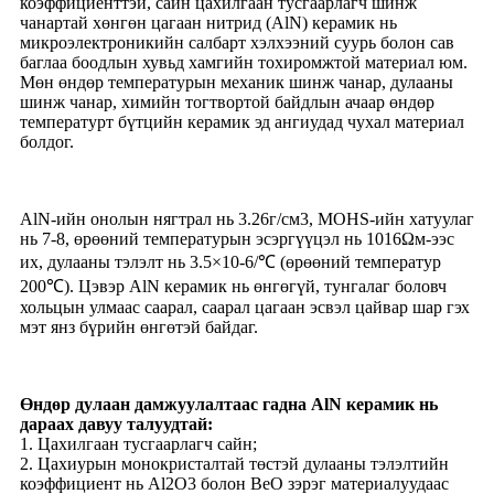
коэффициенттэй, сайн цахилгаан тусгаарлагч шинж
чанартай хөнгөн цагаан нитрид (AlN) керамик нь
микроэлектроникийн салбарт хэлхээний суурь болон сав
баглаа боодлын хувьд хамгийн тохиромжтой материал юм.
Мөн өндөр температурын механик шинж чанар, дулааны
шинж чанар, химийн тогтвортой байдлын ачаар өндөр
температурт бүтцийн керамик эд ангиудад чухал материал
болдог.
AlN-ийн онолын нягтрал нь 3.26г/см3, MOHS-ийн хатуулаг
нь 7-8, өрөөний температурын эсэргүүцэл нь 1016Ωм-ээс
их, дулааны тэлэлт нь 3.5×10-6/℃ (өрөөний температур
200℃). Цэвэр AlN керамик нь өнгөгүй, тунгалаг боловч
хольцын улмаас саарал, саарал цагаан эсвэл цайвар шар гэх
мэт янз бүрийн өнгөтэй байдаг.
Өндөр дулаан дамжуулалтаас гадна AlN керамик нь
дараах давуу талуудтай:
1. Цахилгаан тусгаарлагч сайн;
2. Цахиурын монокристалтай төстэй дулааны тэлэлтийн
коэффициент нь Al2O3 болон BeO зэрэг материалуудаас