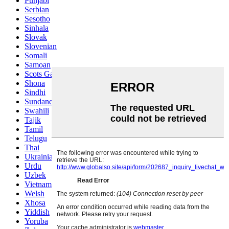
Punjabi
Serbian
Sesotho
Sinhala
Slovak
Slovenian
Somali
Samoan
Scots Gaelic
Shona
Sindhi
Sundanese
Swahili
Tajik
Tamil
Telugu
Thai
Ukrainian
Urdu
Uzbek
Vietnamese
Welsh
Xhosa
Yiddish
Yoruba