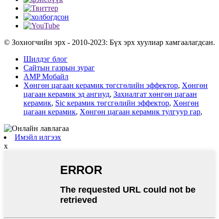
© Зохиогчийн эрх - 2010-2023: Бүх эрх хуулиар хамгаалагдсан.
Шилдэг блог
Сайтын газрын зураг
AMP Мобайл
Хөнгөн цагаан керамик төгсгөлийн эффектор
,
Хөнгөн
цагаан керамик эд ангиуд
,
Захиалгат хөнгөн цагаан
керамик
,
Sic керамик төгсгөлийн эффектор
,
Хөнгөн
цагаан керамик
,
Хөнгөн цагаан керамик тулгуур гар
,
Имэйл илгээх
x