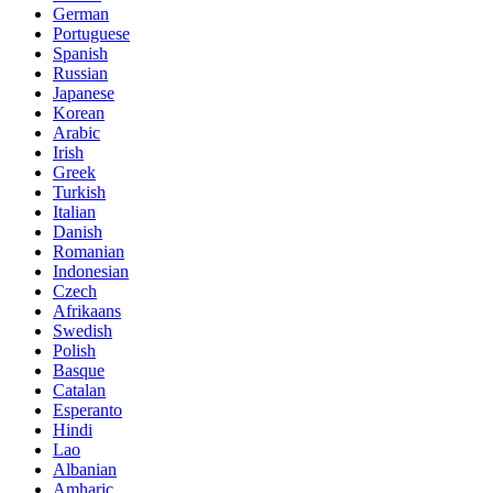
German
Portuguese
Spanish
Russian
Japanese
Korean
Arabic
Irish
Greek
Turkish
Italian
Danish
Romanian
Indonesian
Czech
Afrikaans
Swedish
Polish
Basque
Catalan
Esperanto
Hindi
Lao
Albanian
Amharic