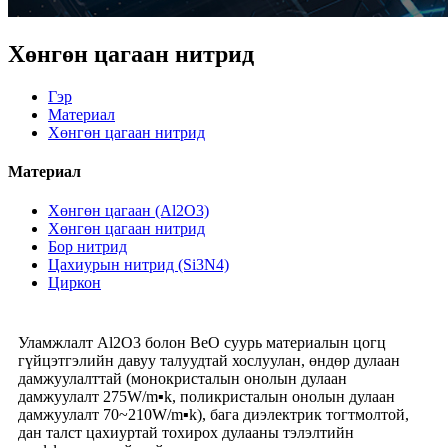
Хөнгөн цагаан нитрид
Гэр
Материал
Хөнгөн цагаан нитрид
Материал
Хөнгөн цагаан (Al2O3)
Хөнгөн цагаан нитрид
Бор нитрид
Цахиурын нитрид (Si3N4)
Циркон
Уламжлалт Al2O3 болон BeO суурь материалын цогц
гүйцэтгэлийн давуу талуудтай хослуулан, өндөр дулаан
дамжуулалттай (монокристалын онолын дулаан
дамжуулалт 275W/m▪k, поликристалын онолын дулаан
дамжуулалт 70~210W/m▪k), бага диэлектрик тогтмолтой,
дан талст цахиуртай тохирох дулааны тэлэлтийн