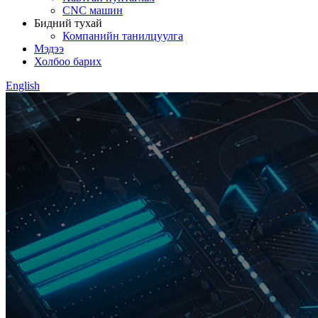
CNC машин
Бидний тухай
Компанийн танилцуулга
Мэдээ
Холбоо барих
English