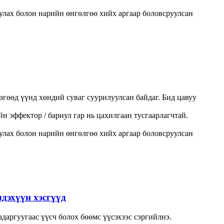
улах болон нарийн өнгөлгөө хийх аргаар боловсруулсан
гөөд үүнд хөндий суваг суурилуулсан байдаг. Бид цавуу
н эффектор / бариул гар нь цахилгаан тусгаарлагчтай.
улах болон нарийн өнгөлгөө хийх аргаар боловсруулсан
дэхүүн хэсгүүд
адаргуугаас үүсч болох бөөмс үүсэхээс сэргийлнэ.