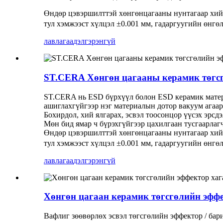
Өндөр цэвэршилттэй хөнгөнцагааны нунтагаар хийг
тул хэмжээст хүлцэл ±0.001 мм, гадаргуугийн өнгөл
лавлагаа
дэлгэрэнгүй
ST.CERA Хөнгөн цагааны керамик төгс
ST.CERA нь ESD бүрхүүл болон ESD керамик матери
ашиглахгүйгээр нэг материалын дотор вакуум агаар
Бохирдол, хий ялгарах, эсвэл тоосонцор үүсэх эрсд
Мөн бид ямар ч бүрэхгүйгээр цахилгаан тусгаарла
Өндөр цэвэршилттэй хөнгөнцагааны нунтагаар хийг
тул хэмжээст хүлцэл ±0.001 мм, гадаргуугийн өнгөл
лавлагаа
дэлгэрэнгүй
Хөнгөн цагаан керамик төгсгөлийн эффе
Вафлиг зөөвөрлөх эсвэл төгсгөлийн эффектор / бари