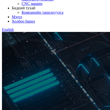
CNC машин
Бидний тухай
Компанийн танилцуулга
Мэдээ
Холбоо барих
English