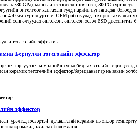
модуль 380 GPa), маш сайн элэгдэлд тэсвэртэй, 800°C хүртэл ду
даргуугийн өнгөлгөөг хангахын тулд нарийн нунтагладаг бөгөөд 
-ээс 450 мм хүртэл урттай, OEM роботуудад тохирох захиалгат ү
өний сонголтуудад өнгөлсөн, өнгөлсөн эсвэл ESD диссипатив бү
амик Бернулли төгсгөлийн эффектор
эрлэгч тэргүүлэгч компанийн хувьд бид зах зээлийн хэрэгцээнд
сан керамик төгсгөлийн эффектор/барьцааны гар нь захын холбо
өлийн эффектор
дсан, үрэлтэд тэсвэртэй, дулаалгатай керамик нь өндөр температ
ног төхөөрөмжид ажиллах боломжтой.