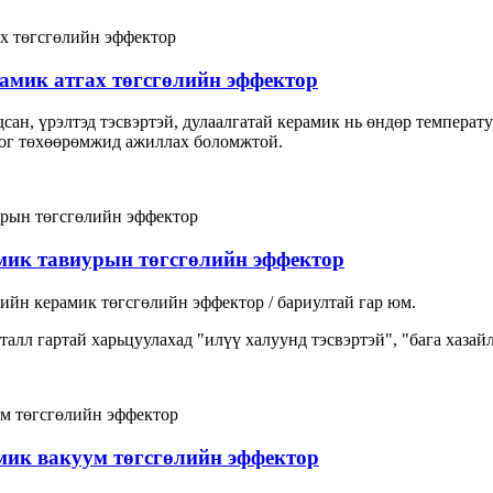
амик атгах төгсгөлийн эффектор
дсан, үрэлтэд тэсвэртэй, дулаалгатай керамик нь өндөр температ
ног төхөөрөмжид ажиллах боломжтой.
мик тавиурын төгсгөлийн эффектор
ийн керамик төгсгөлийн эффектор / бариултай гар юм.
талл гартай харьцуулахад "илүү халуунд тэсвэртэй", "бага хазай
мик вакуум төгсгөлийн эффектор