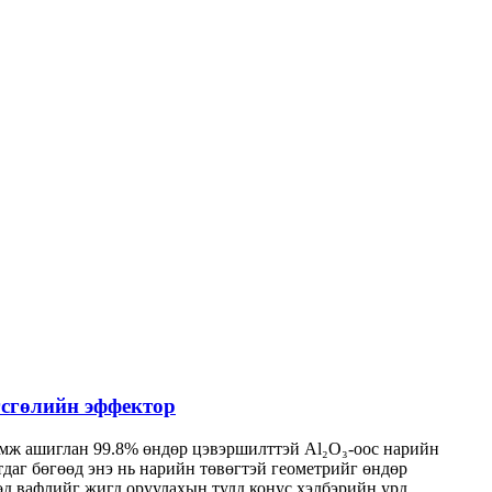
гсгөлийн эффектор
өмж ашиглан 99.8% өндөр цэвэршилттэй Al₂O₃-оос нарийн
даг бөгөөд энэ нь нарийн төвөгтэй геометрийг өндөр
өд вафлийг жигд оруулахын тулд конус хэлбэрийн урд