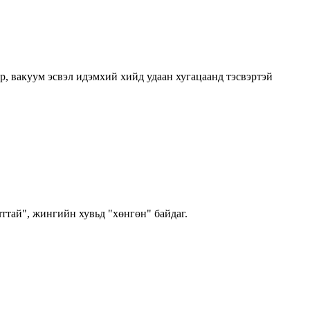
ур, вакуум эсвэл идэмхий хийд удаан хугацаанд тэсвэртэй
лттай", жингийн хувьд "хөнгөн" байдаг.