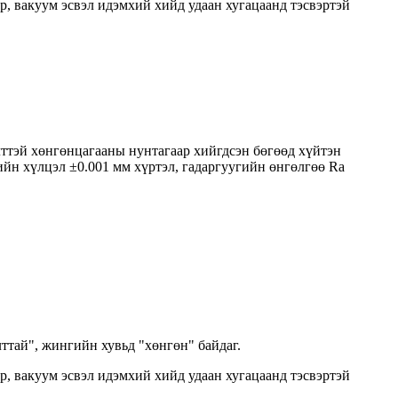
ур, вакуум эсвэл идэмхий хийд удаан хугацаанд тэсвэртэй
тэй хөнгөнцагааны нунтагаар хийгдсэн бөгөөд хүйтэн
ийн хүлцэл ±0.001 мм хүртэл, гадаргуугийн өнгөлгөө Ra
лттай", жингийн хувьд "хөнгөн" байдаг.
ур, вакуум эсвэл идэмхий хийд удаан хугацаанд тэсвэртэй