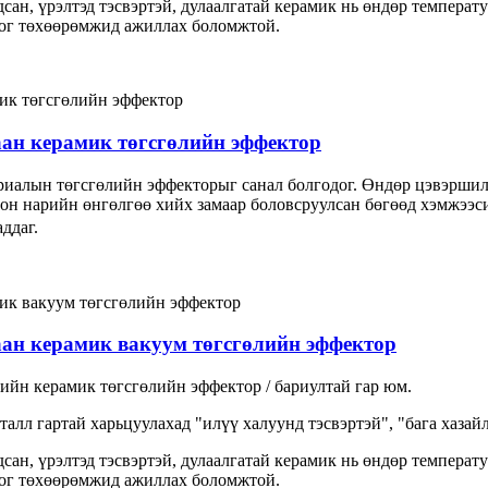
дсан, үрэлтэд тэсвэртэй, дулаалгатай керамик нь өндөр температ
ног төхөөрөмжид ажиллах боломжтой.
аан керамик төгсгөлийн эффектор
иалын төгсгөлийн эффекторыг санал болгодог. Өндөр цэвэршилт
лон нарийн өнгөлгөө хийх замаар боловсруулсан бөгөөд хэмжээс
ддаг.
аан керамик вакуум төгсгөлийн эффектор
ийн керамик төгсгөлийн эффектор / бариултай гар юм.
талл гартай харьцуулахад "илүү халуунд тэсвэртэй", "бага хазай
дсан, үрэлтэд тэсвэртэй, дулаалгатай керамик нь өндөр температ
ног төхөөрөмжид ажиллах боломжтой.