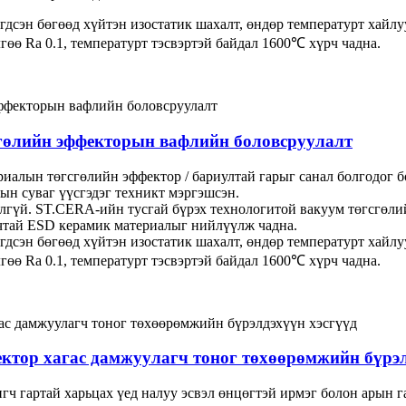
дсэн бөгөөд хүйтэн изостатик шахалт, өндөр температурт хайлу
гөө Ra 0.1, температурт тэсвэртэй байдал 1600℃ хүрч чадна.
гөлийн эффекторын вафлийн боловсруулалт
алын төгсгөлийн эффектор / бариултай гарыг санал болгодог бө
ын суваг үүсгэдэг техникт мэргэшсэн.
элгүй. ST.CERA-ийн тусгай бүрэх технологитой вакуум төгсгөлий
гчтай ESD керамик материалыг нийлүүлж чадна.
дсэн бөгөөд хүйтэн изостатик шахалт, өндөр температурт хайлу
гөө Ra 0.1, температурт тэсвэртэй байдал 1600℃ хүрч чадна.
ктор хагас дамжуулагч тоног төхөөрөмжийн бүрэл
гч гартай харьцах үед налуу эсвэл өнцөгтэй ирмэг болон арын г