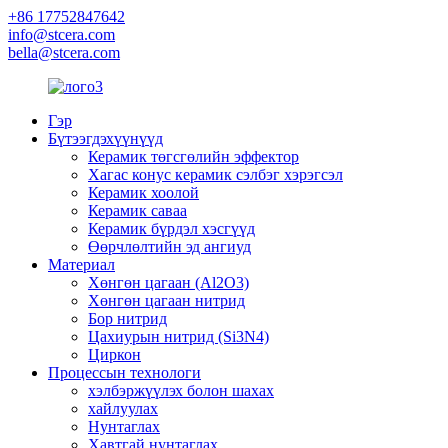
+86 17752847642
info@stcera.com
bella@stcera.com
Гэр
Бүтээгдэхүүнүүд
Керамик төгсгөлийн эффектор
Хагас конус керамик сэлбэг хэрэгсэл
Керамик хоолой
Керамик саваа
Керамик бүрдэл хэсгүүд
Өөрчлөлтийн эд ангиуд
Материал
Хөнгөн цагаан (Al2O3)
Хөнгөн цагаан нитрид
Бор нитрид
Цахиурын нитрид (Si3N4)
Циркон
Процессын технологи
хэлбэржүүлэх болон шахах
хайлуулах
Нунтаглах
Хавтгай нунтаглах