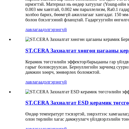
ирмэгтэй. Материал нь өндөр хатуулаг (Young-ийн 
0.003 мм хавтгай, 0.002 мм параллелизм, Ra0.1 га
холбоо барих, бөөмгүй ажиллагааг хангадаг. 150 мм
болон бэхэлгээний фланцтай. Гадаргуугийн өнгөлгө
лавлагаа
дэлгэрэнгүй
ST.CERA Захиалгат хөнгөн цагааны кер
Керамик төгсгөлийн эффектор/барьцааны гар үйлдв
гарыг боловсруулсан. Бернуллигийн зарчимд суурил
дамжин хөөрч, зөөвөрлөх боломжтой.
лавлагаа
дэлгэрэнгүй
ST.CERA Захиалгат ESD керамик төгсг
Өндөр температурт тэсвэртэй, зэврэлтээс хамгаалаг
олон төрлийн хагас дамжуулагч үйлдвэрлэлийн то
лавлагаа
дэлгэрэнгүй