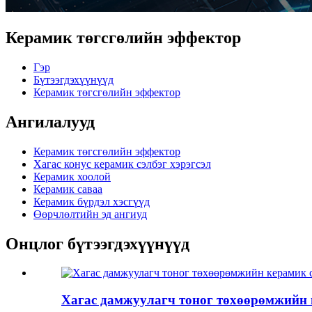
Керамик төгсгөлийн эффектор
Гэр
Бүтээгдэхүүнүүд
Керамик төгсгөлийн эффектор
Ангилалууд
Керамик төгсгөлийн эффектор
Хагас конус керамик сэлбэг хэрэгсэл
Керамик хоолой
Керамик саваа
Керамик бүрдэл хэсгүүд
Өөрчлөлтийн эд ангиуд
Онцлог бүтээгдэхүүнүүд
Хагас дамжуулагч тоног төхөөрөмжийн гэ