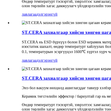
Өндөр температурт тэсвэртэй, зэврэлтээс хамгаалаг
олон төрлийн хагас дамжуулагч үйлдвэрлэлийн то
лавлагаа
дэлгэрэнгүй
ST.CERA захиалгаар хийсэн хөнгөн цаг
ST.CERA нь ESD бүрхүүл болон ESD керамик матер
изостатик шахалт, өндөр температурт хайлуулах бо
0.1, температурын эсэргүүцэл 1600℃ хүртэл хүрч ча
лавлагаа
дэлгэрэнгүй
ST.CERA захиалгаар хийсэн хөнгөн цаг
Энэ бол вакуум нөхцөлд ашиглагддаг тавиур хэлбэр
Керамик төгсгөлийн эффектор / бариултай гар нь ме
Өндөр температурт тэсвэртэй, зэврэлтээс хамгаалаг
олон төрлийн хагас дамжуулагч үйлдвэрлэлийн то