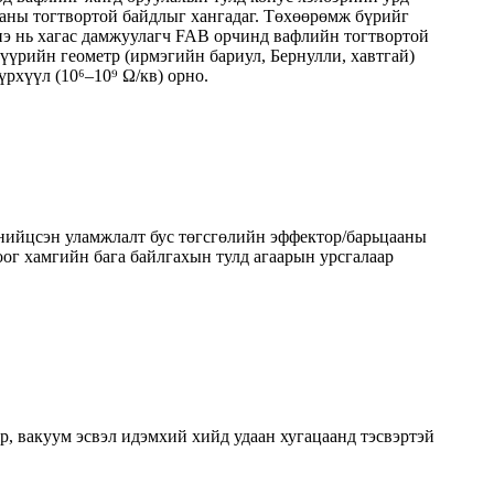
лааны тогтвортой байдлыг хангадаг. Төхөөрөмж бүрийг
энэ нь хагас дамжуулагч FAB орчинд вафлийн тогтвортой
зүүрийн геометр (ирмэгийн бариул, Бернулли, хавтгай)
рхүүл (10⁶–10⁹ Ω/кв) орно.
 нийцсэн уламжлалт бус төгсгөлийн эффектор/барьцааны
ог хамгийн бага байлгахын тулд агаарын урсгалаар
ур, вакуум эсвэл идэмхий хийд удаан хугацаанд тэсвэртэй