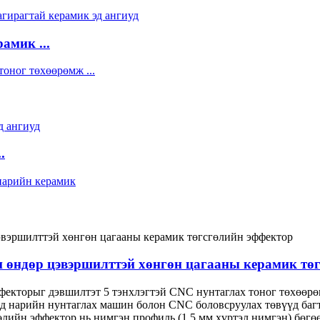
амик ...
.
н өндөр цэвэршилттэй хөнгөн цагааны керамик тө
ффекторыг дэвшилтэт 5 тэнхлэгтэй CNC нунтаглах тоног төхөөр
д нарийн нунтаглах машин болон CNC боловсруулах төвүүд багт
өлийн эффектор нь нимгэн профиль (1.5 мм хүртэл нимгэн) бөгө