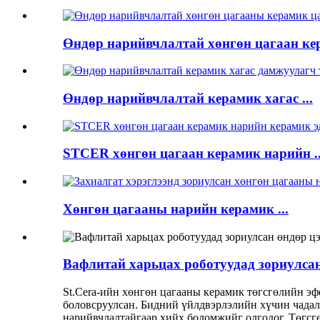
Өндөр нарийвчлалтай хөнгөн цагаан кер
Өндөр нарийвчлалтай керамик хагас ...
STCER хөнгөн цагаан керамик нарийн ..
Хөнгөн цагааны нарийн керамик ...
Вафлитай харьцах роботуудад зориулса
St.Cera-ийн хөнгөн цагааны керамик төгсгөлийн э
боловсруулсан. Бидний үйлдвэрлэлийн хүчин чадал
нарийвчлалтайгаар хийх боломжийг олгодог. Төгсг