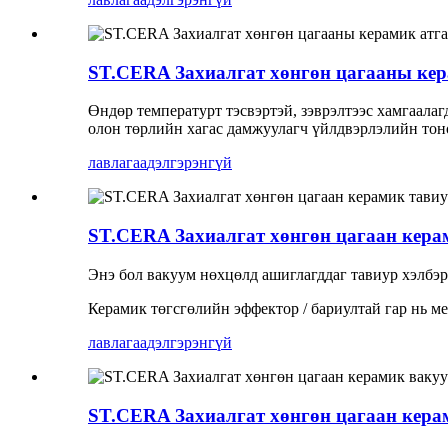
ST.CERA Захиалгат хөнгөн цагааны кер
Өндөр температурт тэсвэртэй, зэврэлтээс хамгаалаг
олон төрлийн хагас дамжуулагч үйлдвэрлэлийн то
лавлагаа
дэлгэрэнгүй
ST.CERA Захиалгат хөнгөн цагаан кера
Энэ бол вакуум нөхцөлд ашиглагддаг тавиур хэлбэр
Керамик төгсгөлийн эффектор / бариултай гар нь ме
лавлагаа
дэлгэрэнгүй
ST.CERA Захиалгат хөнгөн цагаан кера