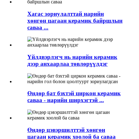
Хагас зориулалттай нарийн
хөнгөн цагаан керамик байршлын
саваа ...
Үйлдвэрлэгч нь нарийн керамик
дээр анхаарлаа төвлөрүүлдэг
Өндөр бат бэхтэй циркон керамик
саваа - нарийн ширхэгтэй ...
Өндөр цэвэршилттэй хөнгөн
цагаан керамик хоолой ба саваа