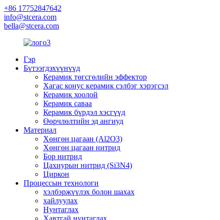
+86 17752847642
info@stcera.com
bella@stcera.com
Гэр
Бүтээгдэхүүнүүд
Керамик төгсгөлийн эффектор
Хагас конус керамик сэлбэг хэрэгсэл
Керамик хоолой
Керамик саваа
Керамик бүрдэл хэсгүүд
Өөрчлөлтийн эд ангиуд
Материал
Хөнгөн цагаан (Al2O3)
Хөнгөн цагаан нитрид
Бор нитрид
Цахиурын нитрид (Si3N4)
Циркон
Процессын технологи
хэлбэржүүлэх болон шахах
хайлуулах
Нунтаглах
Хавтгай нунтаглах