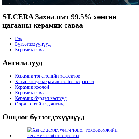
ST.CERA Захиалгат 99.5% хөнгөн
цагааны керамик саваа
Гэр
Бүтээгдэхүүнүүд
Керамик саваа
Ангилалууд
Керамик төгсгөлийн эффектор
Хагас конус керамик сэлбэг хэрэгсэл
Керамик хоолой
Керамик саваа
Керамик бүрдэл хэсгүүд
Өөрчлөлтийн эд ангиуд
Онцлог бүтээгдэхүүнүүд