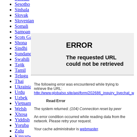
Sesotho
Sinhala
Slovak
Slovenian
Somali
Samoan
Scots Gaelic
Shona
Sindhi
Sundanese
Swahili
Tajik
Tamil
Telugu
Thai
Ukrainian
Urdu
Uzbek
Vietnamese
Welsh
Xhosa
Yiddish
Yoruba
Zulu
Kinyarwanda