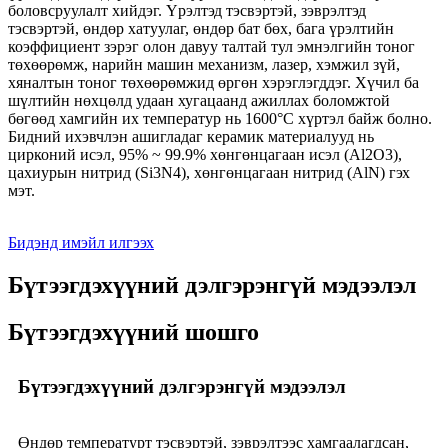
боловсруулалт хийдэг. Үрэлтэд тэсвэртэй, зэврэлтэд
тэсвэртэй, өндөр хатуулаг, өндөр бат бөх, бага үрэлтийн
коэффициент зэрэг олон давуу талтай тул эмнэлгийн тоног
төхөөрөмж, нарийн машин механизм, лазер, хэмжил зүй,
хяналтын тоног төхөөрөмжид өргөн хэрэглэгддэг. Хүчил ба
шүлтийн нөхцөлд удаан хугацаанд ажиллах боломжтой
бөгөөд хамгийн их температур нь 1600°C хүртэл байж болно.
Бидний ихэвчлэн ашигладаг керамик материалууд нь
цирконий исэл, 95% ~ 99.9% хөнгөнцагаан исэл (Al2O3),
цахиурын нитрид (Si3N4), хөнгөнцагаан нитрид (AlN) гэх
мэт.
Бидэнд имэйл илгээх
Бүтээгдэхүүний дэлгэрэнгүй мэдээлэл
Бүтээгдэхүүний шошго
Бүтээгдэхүүний дэлгэрэнгүй мэдээлэл
Өндөр температурт тэсвэртэй, зэврэлтээс хамгаалагдсан,