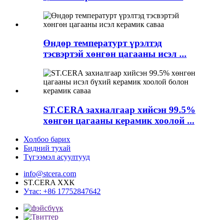
Өндөр температурт үрэлтэд
тэсвэртэй хөнгөн цагааны исэл ...
ST.CERA захиалгаар хийсэн 99.5%
хөнгөн цагааны керамик хоолой ...
Холбоо барих
Бидний тухай
Түгээмэл асуултууд
info@stcera.com
ST.CERA ХХК
Утас: +86 17752847642