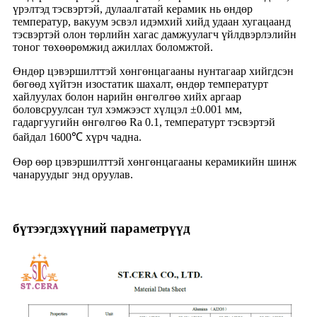
үрэлтэд тэсвэртэй, дулаалгатай керамик нь өндөр
температур, вакуум эсвэл идэмхий хийд удаан хугацаанд
тэсвэртэй олон төрлийн хагас дамжуулагч үйлдвэрлэлийн
тоног төхөөрөмжид ажиллах боломжтой.
Өндөр цэвэршилттэй хөнгөнцагааны нунтагаар хийгдсэн
бөгөөд хүйтэн изостатик шахалт, өндөр температурт
хайлуулах болон нарийн өнгөлгөө хийх аргаар
боловсруулсан тул хэмжээст хүлцэл ±0.001 мм,
гадаргуугийн өнгөлгөө Ra 0.1, температурт тэсвэртэй
байдал 1600℃ хүрч чадна.
Өөр өөр цэвэршилттэй хөнгөнцагааны керамикийн шинж
чанаруудыг энд оруулав.
бүтээгдэхүүний параметрүүд