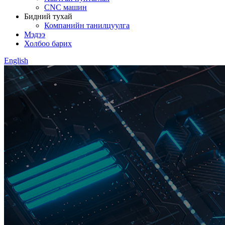
CNC машин
Бидний тухай
Компанийн танилцуулга
Мэдээ
Холбоо барих
English