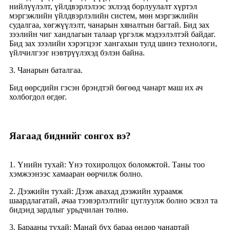
нийлүүлэлт, үйлдвэрлэлээс эхлээд борлуулалт хүртэл
мэргэжлийн үйлдвэрлэлийн систем, мөн мэргэжлийн
судалгаа, хөгжүүлэлт, чанарын хяналтын багтай. Бид зах
зээлийн чиг хандлагын талаар үргэлж мэдээлэлтэй байдаг.
Бид зах зээлийн хэрэгцээг хангахын тулд шинэ технологи,
үйлчилгээг нэвтрүүлэхэд бэлэн байна.
3. Чанарын баталгаа.
Бид өөрсдийн гэсэн брэндтэй бөгөөд чанарт маш их ач
холбогдол өгдөг.
Яагаад биднийг сонгох вэ?
1. Үнийн тухай: Үнэ тохиролцох боломжтой. Таны тоо
хэмжээнээс хамааран өөрчилж болно.
2. Дээжийн тухай: Дээж авахад дээжийн хураамж
шаардлагатай, ачаа тээвэрлэлтийг цуглуулж болно эсвэл та
бидэнд зардлыг урьдчилан төлнө.
3. Барааны тухай: Манай бүх бараа өндөр чанартай