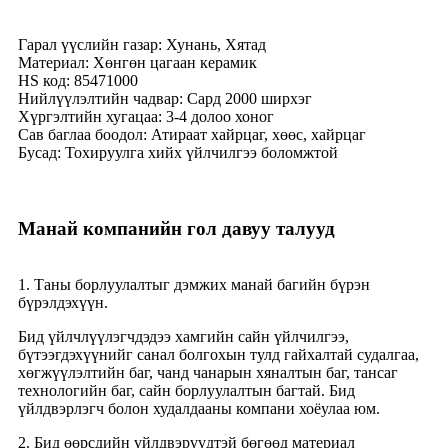
Гарал үүслийн газар: Хунань, Хятад
Материал: Хөнгөн цагаан керамик
HS код: 85471000
Нийлүүлэлтийн чадвар: Сард 2000 ширхэг
Хүргэлтийн хугацаа: 3-4 долоо хоног
Сав баглаа боодол: Атираат хайрцаг, хөөс, хайрцаг
Бусад: Тохируулга хийх үйлчилгээ боломжтой
Манай компанийн гол давуу талууд
1. Таны борлуулалтыг дэмжих манай багийн бүрэн
бүрэлдэхүүн.
Бид үйлчлүүлэгчдэдээ хамгийн сайн үйлчилгээ,
бүтээгдэхүүнийг санал болгохын тулд гайхалтай судалгаа,
хөгжүүлэлтийн баг, чанд чанарын хяналтын баг, тансаг
технологийн баг, сайн борлуулалтын багтай. Бид
үйлдвэрлэгч болон худалдааны компани хоёулаа юм.
2. Бид өөрсдийн үйлдвэрүүдтэй бөгөөд материал