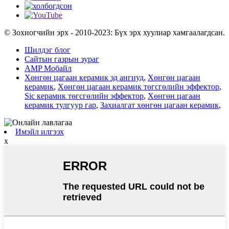
© Зохиогчийн эрх - 2010-2023: Бүх эрх хуулиар хамгаалагдсан.
Шилдэг блог
Сайтын газрын зураг
AMP Мобайл
Хөнгөн цагаан керамик эд ангиуд
,
Хөнгөн цагаан
керамик
,
Хөнгөн цагаан керамик төгсгөлийн эффектор
,
Sic керамик төгсгөлийн эффектор
,
Хөнгөн цагаан
керамик тулгуур гар
,
Захиалгат хөнгөн цагаан керамик
,
Имэйл илгээх
x