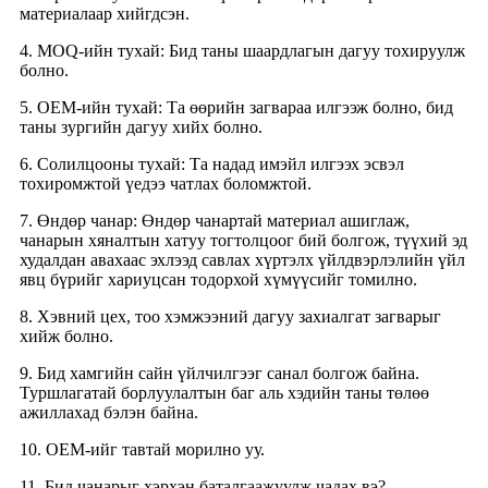
материалаар хийгдсэн.
4. MOQ-ийн тухай: Бид таны шаардлагын дагуу тохируулж
болно.
5. OEM-ийн тухай: Та өөрийн загвараа илгээж болно, бид
таны зургийн дагуу хийх болно.
6. Солилцооны тухай: Та надад имэйл илгээх эсвэл
тохиромжтой үедээ чатлах боломжтой.
7. Өндөр чанар: Өндөр чанартай материал ашиглаж,
чанарын хяналтын хатуу тогтолцоог бий болгож, түүхий эд
худалдан авахаас эхлээд савлах хүртэлх үйлдвэрлэлийн үйл
явц бүрийг хариуцсан тодорхой хүмүүсийг томилно.
8. Хэвний цех, тоо хэмжээний дагуу захиалгат загварыг
хийж болно.
9. Бид хамгийн сайн үйлчилгээг санал болгож байна.
Туршлагатай борлуулалтын баг аль хэдийн таны төлөө
ажиллахад бэлэн байна.
10. OEM-ийг тавтай морилно уу.
11. Бид чанарыг хэрхэн баталгаажуулж чадах вэ?