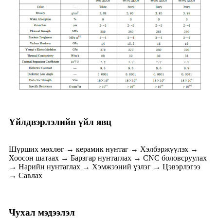
Үйлдвэрлэлийн үйл явц
Шүрших мөхлөг → керамик нунтаг → Хэлбэржүүлэх →
Хоосон шатаах → Барзгар нунтаглах → CNC боловсруулах
→ Нарийн нунтаглах → Хэмжээний үзлэг → Цэвэрлэгээ
→ Савлах
Чухал мэдээлэл