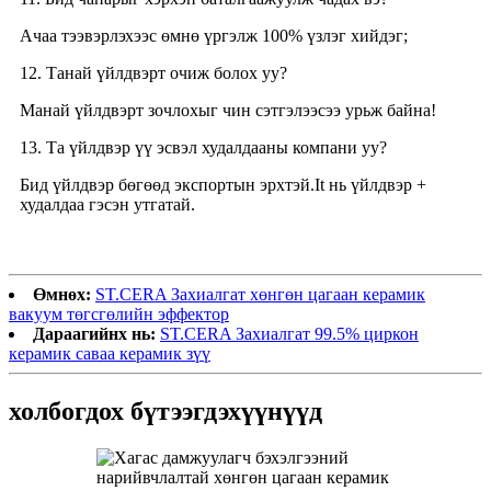
Ачаа тээвэрлэхээс өмнө үргэлж 100% үзлэг хийдэг;
12. Танай үйлдвэрт очиж болох уу?
Манай үйлдвэрт зочлохыг чин сэтгэлээсээ урьж байна!
13. Та үйлдвэр үү эсвэл худалдааны компани уу?
Бид үйлдвэр бөгөөд экспортын эрхтэй.
I
t нь үйлдвэр +
худалдаа гэсэн утгатай.
Өмнөх:
ST.CERA Захиалгат хөнгөн цагаан керамик
вакуум төгсгөлийн эффектор
Дараагийнх нь:
ST.CERA Захиалгат 99.5% циркон
керамик саваа керамик зүү
холбогдох бүтээгдэхүүнүүд