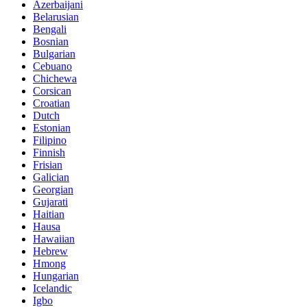
Azerbaijani
Belarusian
Bengali
Bosnian
Bulgarian
Cebuano
Chichewa
Corsican
Croatian
Dutch
Estonian
Filipino
Finnish
Frisian
Galician
Georgian
Gujarati
Haitian
Hausa
Hawaiian
Hebrew
Hmong
Hungarian
Icelandic
Igbo