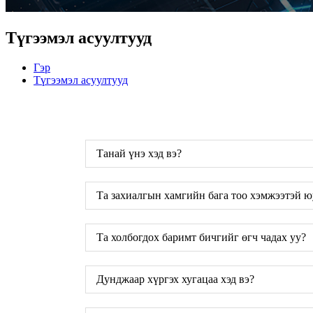
Түгээмэл асуултууд
Гэр
Түгээмэл асуултууд
Танай үнэ хэд вэ?
Та захиалгын хамгийн бага тоо хэмжээтэй ю
Та холбогдох баримт бичгийг өгч чадах уу?
Дунджаар хүргэх хугацаа хэд вэ?