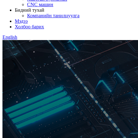
CNC машин
Бидний тухай
Компанийн танилцуулга
Мэдээ
Холбоо барих
English