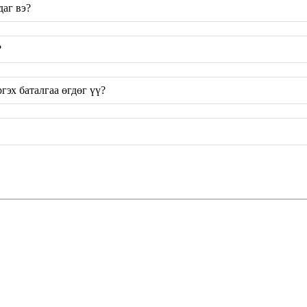
даг вэ?
?
гэх баталгаа өгдөг үү?