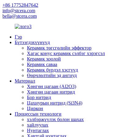
+86 17752847642
info@stcera.com
bella@stcera.com
Гэр
Бүтээгдэхүүнүүд
Керамик төгсгөлийн эффектор
Хагас конус керамик сэлбэг хэрэгсэл
Керамик хоолой
Керамик саваа
Керамик бүрдэл хэсгүүд
Өөрчлөлтийн эд ангиуд
Материал
Хөнгөн цагаан (Al2O3)
Хөнгөн цагаан нитрид
Бор нитрид
Цахиурын нитрид (Si3N4)
Циркон
Процессын технологи
хэлбэржүүлэх болон шахах
хайлуулах
Нунтаглах
Хавтгай нунтаглах