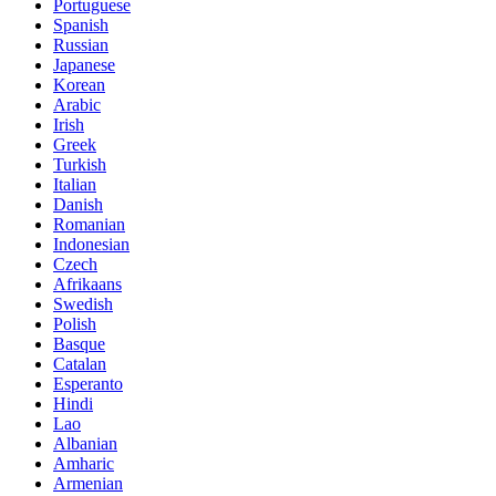
Portuguese
Spanish
Russian
Japanese
Korean
Arabic
Irish
Greek
Turkish
Italian
Danish
Romanian
Indonesian
Czech
Afrikaans
Swedish
Polish
Basque
Catalan
Esperanto
Hindi
Lao
Albanian
Amharic
Armenian