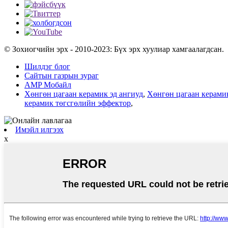
© Зохиогчийн эрх - 2010-2023: Бүх эрх хуулиар хамгаалагдсан.
Шилдэг блог
Сайтын газрын зураг
AMP Мобайл
Хөнгөн цагаан керамик эд ангиуд
,
Хөнгөн цагаан керами
керамик төгсгөлийн эффектор
,
Имэйл илгээх
x