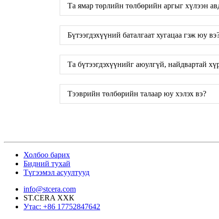
Та ямар төрлийн төлбөрийн аргыг хүлээн ав
Бүтээгдэхүүний баталгаат хугацаа гэж юу вэ
Та бүтээгдэхүүнийг аюулгүй, найдвартай хүр
Тээврийн төлбөрийн талаар юу хэлэх вэ?
Холбоо барих
Бидний тухай
Түгээмэл асуултууд
info@stcera.com
ST.CERA ХХК
Утас: +86 17752847642