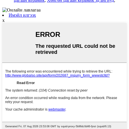
цагаан керамик
,
Хөнгөн цагаан керамик эд ангиуд
,
Имэйл илгээх
x