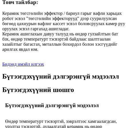
Товч тайлбар:
Керамик төгсгөлийн эффектор / бариул гарыг вафли харьцах
робот эсвэл "төгсгөлийн эффекторууд" дээр суурилуулсан
бөгөөд цахиурын вафлиг кассет эсвэл боловсруулах камер руу
оруулах эсвэл гаргахад ашигладаг.
Керамик ашиглахын давуу талууд нь өндөр гулзайлтын бат
бэх, өндөр температурт тэсвэртэй байдлаас шалтгаалан
хазайлтыг багасгах, металлын бохирдол болон хэсгүүдийг
арилгах явдал юм.
Бидэнд имэйл илгээх
Бүтээгдэхүүний дэлгэрэнгүй мэдээлэл
Бүтээгдэхүүний шошго
Бүтээгдэхүүний дэлгэрэнгүй мэдээлэл
Өндөр температурт тэсвэртэй, зэврэлтээс хамгаалагдсан,
үрэлтэд тэсвэртэй, дулаалгатай керамик нь өндөр