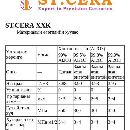
ST.CERA ХХК
Материалын өгөгдлийн хуудас
Хөнгөн цагаан (Al2O3)
Үл хөдлөх
Нэгж
99%
99.5%
99.8%
99.9%
хөрөнгө
Al2O3
Al2O3
Al2O3
Al2O3
Зааны
Зааны
Зааны
Өнгө
—
Цагаан
ясан
ясан
ясан
өнгөтэй
өнгөтэй
өнгөтэй
Нягтрал
г/см3
3.88
3.90
3.93
3.95
Ус шингээлт
%
0
0
0
0
Үр тарианы
мкм
2~5
2~5
2~5
2~4
хэмжээ
Гулзайлтын
МПа
350
360
361
350
хүч
Хугарлын бат
МПа·м1/2
3~4
3~4
3~4
3~4
бөх чанар