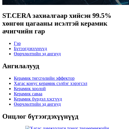
ST.CERA захиалгаар хийсэн 99.5%
хөнгөн цагааны исэлтэй керамик
ачигчийн гар
Гэр
Бүтээгдэхүүнүүд
Өөрчлөлтийн эд ангиуд
Ангилалууд
Керамик төгсгөлийн эффектор
Хагас конус керамик сэлбэг хэрэгсэл
Керамик хоолой
Керамик саваа
Керамик бүрдэл хэсгүүд
Өөрчлөлтийн эд ангиуд
Онцлог бүтээгдэхүүнүүд