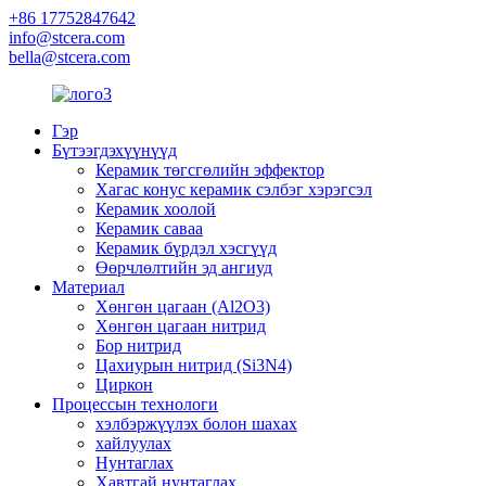
+86 17752847642
info@stcera.com
bella@stcera.com
Гэр
Бүтээгдэхүүнүүд
Керамик төгсгөлийн эффектор
Хагас конус керамик сэлбэг хэрэгсэл
Керамик хоолой
Керамик саваа
Керамик бүрдэл хэсгүүд
Өөрчлөлтийн эд ангиуд
Материал
Хөнгөн цагаан (Al2O3)
Хөнгөн цагаан нитрид
Бор нитрид
Цахиурын нитрид (Si3N4)
Циркон
Процессын технологи
хэлбэржүүлэх болон шахах
хайлуулах
Нунтаглах
Хавтгай нунтаглах