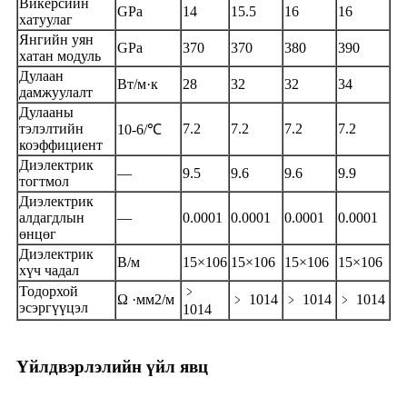
Викерсийн
GPa
14
15.5
16
16
хатуулаг
Янгийн уян
GPa
370
370
380
390
хатан модуль
Дулаан
Вт/м·к
28
32
32
34
дамжуулалт
Дулааны
тэлэлтийн
7.2
7.2
7.2
7.2
10-6/℃
коэффициент
Диэлектрик
—
9.5
9.6
9.6
9.9
тогтмол
Диэлектрик
алдагдлын
—
0.0001
0.0001
0.0001
0.0001
өнцөг
Диэлектрик
В/м
15×106
15×106
15×106
15×106
хүч чадал
Тодорхой
﹥
Ω ·мм2/м
﹥ 1014
﹥ 1014
﹥ 1014
эсэргүүцэл
1014
Үйлдвэрлэлийн үйл явц