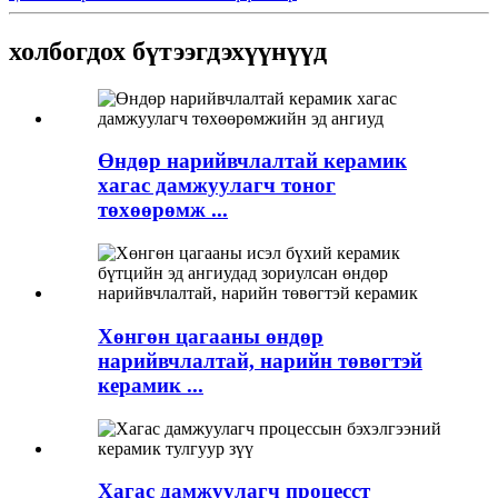
холбогдох бүтээгдэхүүнүүд
Өндөр нарийвчлалтай керамик
хагас дамжуулагч тоног
төхөөрөмж ...
Хөнгөн цагааны өндөр
нарийвчлалтай, нарийн төвөгтэй
керамик ...
Хагас дамжуулагч процесст