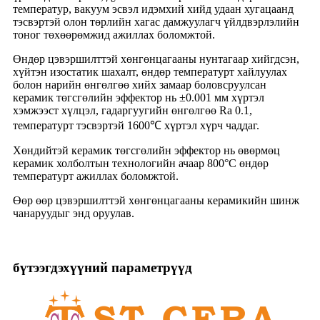
температур, вакуум эсвэл идэмхий хийд удаан хугацаанд
тэсвэртэй олон төрлийн хагас дамжуулагч үйлдвэрлэлийн
тоног төхөөрөмжид ажиллах боломжтой.
Өндөр цэвэршилттэй хөнгөнцагааны нунтагаар хийгдсэн,
хүйтэн изостатик шахалт, өндөр температурт хайлуулах
болон нарийн өнгөлгөө хийх замаар боловсруулсан
керамик төгсгөлийн эффектор нь ±0.001 мм хүртэл
хэмжээст хүлцэл, гадаргуугийн өнгөлгөө Ra 0.1,
температурт тэсвэртэй 1600℃ хүртэл хүрч чаддаг.
Хөндийтэй керамик төгсгөлийн эффектор нь өвөрмөц
керамик холболтын технологийн ачаар 800°C өндөр
температурт ажиллах боломжтой.
Өөр өөр цэвэршилттэй хөнгөнцагааны керамикийн шинж
чанаруудыг энд оруулав.
бүтээгдэхүүний параметрүүд