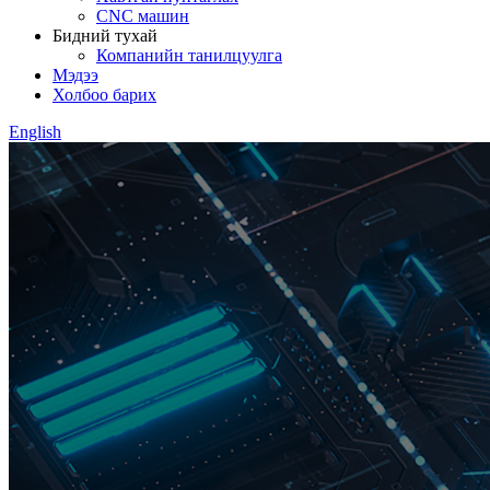
CNC машин
Бидний тухай
Компанийн танилцуулга
Мэдээ
Холбоо барих
English