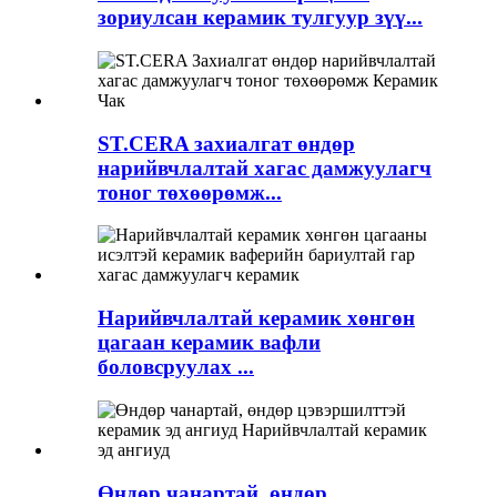
зориулсан керамик тулгуур зүү...
ST.CERA захиалгат өндөр
нарийвчлалтай хагас дамжуулагч
тоног төхөөрөмж...
Нарийвчлалтай керамик хөнгөн
цагаан керамик вафли
боловсруулах ...
Өндөр чанартай, өндөр