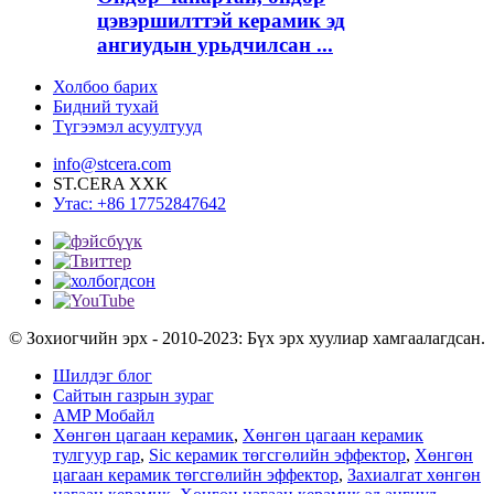
цэвэршилттэй керамик эд
ангиудын урьдчилсан ...
Холбоо барих
Бидний тухай
Түгээмэл асуултууд
info@stcera.com
ST.CERA ХХК
Утас: +86 17752847642
© Зохиогчийн эрх - 2010-2023: Бүх эрх хуулиар хамгаалагдсан.
Шилдэг блог
Сайтын газрын зураг
AMP Мобайл
Хөнгөн цагаан керамик
,
Хөнгөн цагаан керамик
тулгуур гар
,
Sic керамик төгсгөлийн эффектор
,
Хөнгөн
цагаан керамик төгсгөлийн эффектор
,
Захиалгат хөнгөн