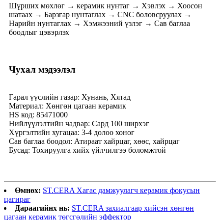
Шүрших мөхлөг → керамик нунтаг → Хэвлэх → Хоосон
шатаах → Барзгар нунтаглах → CNC боловсруулах →
Нарийн нунтаглах → Хэмжээний үзлэг → Сав баглаа
боодлыг цэвэрлэх
Чухал мэдээлэл
Гарал үүслийн газар: Хунань, Хятад
Материал: Хөнгөн цагаан керамик
HS код: 85471000
Нийлүүлэлтийн чадвар: Сард 100 ширхэг
Хүргэлтийн хугацаа: 3-4 долоо хоног
Сав баглаа боодол: Атираат хайрцаг, хөөс, хайрцаг
Бусад: Тохируулга хийх үйлчилгээ боломжтой
Өмнөх:
ST.CERA Хагас дамжуулагч керамик фокусын
цагираг
Дараагийнх нь:
ST.CERA захиалгаар хийсэн хөнгөн
цагаан керамик төгсгөлийн эффектор