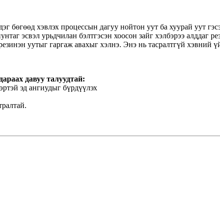
эг бөгөөд хэвлэх процессын дагуу нойтон уут ба хуурай уут гэс
унтаг эсвэл урьдчилан бэлтгэсэн хоосон зайг хэлбэрээ алддаг р
резинэн уутыг гаргаж авахыг хэлнэ. Энэ нь тасралтгүй хэвний ү
дараах давуу талуудтай:
бэртэй эд ангиудыг бүрдүүлэх
тралтай.