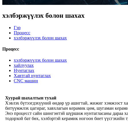
хэлбэржүүлэх болон шахах
Гэр
Процесс
хэлбэржүүлэх болон шахах
Процесс
хэлбэржүүлэх болон шахах
хайлуулах
Нунтаглах
Хавтгай нунтаглах
CNC машин
Хуурай шахалтын тухай
Хэвлэх бүтээгдэхүүний өндөр үр ашигтай, жижиг хэмжээст хаз
битүүмжлэх цагираг, хавхлагын керамик цөм, шугаман керами
Энэ процесст сайн шингэнтэй шүршиж нунтагласаны дараа хат
тодорхой бат бөх, хэлбэртэй керамик ногоон биет үүсгэхийн 