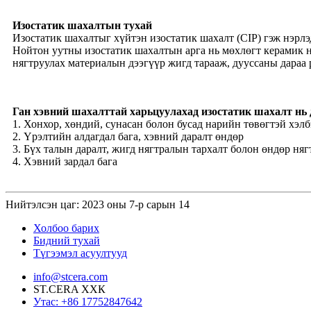
Изостатик шахалтын тухай
Изостатик шахалтыг хүйтэн изостатик шахалт (CIP) гэж нэрлэд
Нойтон уутны изостатик шахалтын арга нь мөхлөгт керамик н
нягтруулах материалын дээгүүр жигд тарааж, дууссаны дараа 
Ган хэвний шахалттай харьцуулахад изостатик шахалт нь 
1. Хонхор, хөндий, сунасан болон бусад нарийн төвөгтэй хэл
2. Үрэлтийн алдагдал бага, хэвний даралт өндөр
3. Бүх талын даралт, жигд нягтралын тархалт болон өндөр няг
4. Хэвний зардал бага
Нийтэлсэн цаг: 2023 оны 7-р сарын 14
Холбоо барих
Бидний тухай
Түгээмэл асуултууд
info@stcera.com
ST.CERA ХХК
Утас: +86 17752847642