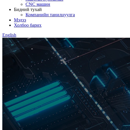
CNC машин
Бидний тухай
Компанийн танилцуулга
Мэдээ
Холбоо барих
English