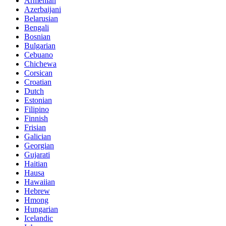
Armenian
Azerbaijani
Belarusian
Bengali
Bosnian
Bulgarian
Cebuano
Chichewa
Corsican
Croatian
Dutch
Estonian
Filipino
Finnish
Frisian
Galician
Georgian
Gujarati
Haitian
Hausa
Hawaiian
Hebrew
Hmong
Hungarian
Icelandic