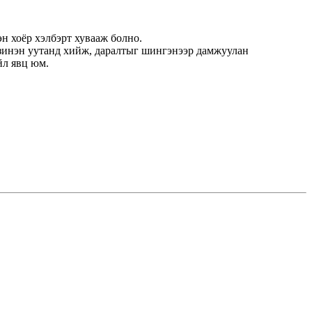
эн хоёр хэлбэрт хувааж болно.
езинэн уутанд хийж, даралтыг шингэнээр дамжуулан
йл явц юм.