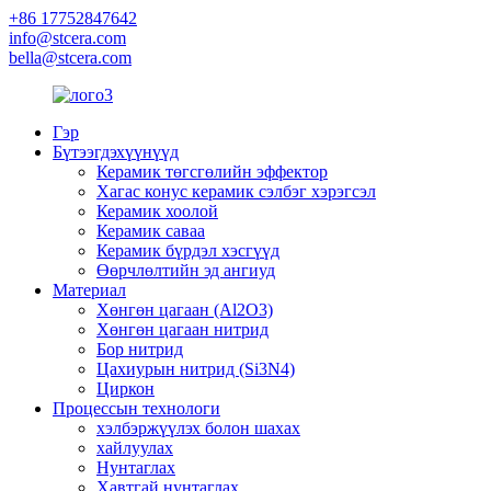
+86 17752847642
info@stcera.com
bella@stcera.com
Гэр
Бүтээгдэхүүнүүд
Керамик төгсгөлийн эффектор
Хагас конус керамик сэлбэг хэрэгсэл
Керамик хоолой
Керамик саваа
Керамик бүрдэл хэсгүүд
Өөрчлөлтийн эд ангиуд
Материал
Хөнгөн цагаан (Al2O3)
Хөнгөн цагаан нитрид
Бор нитрид
Цахиурын нитрид (Si3N4)
Циркон
Процессын технологи
хэлбэржүүлэх болон шахах
хайлуулах
Нунтаглах
Хавтгай нунтаглах