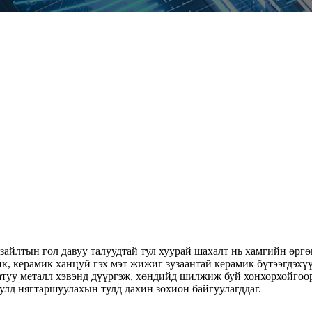
айлтын гол давуу талуудтай тул хуурай шахалт нь хамгийн өргө
к, керамик ханцуй гэх мэт жижиг зузаантай керамик бүтээгдэх
уу металл хэвэнд дүүргэж, хөндийд шилжиж буй хонхорхойгоор 
тулд нягтаршуулахын тулд дахин зохион байгуулагддаг.