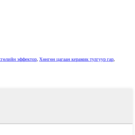
гсгөлийн эффектор
,
Хөнгөн цагаан керамик тулгуур гар
,