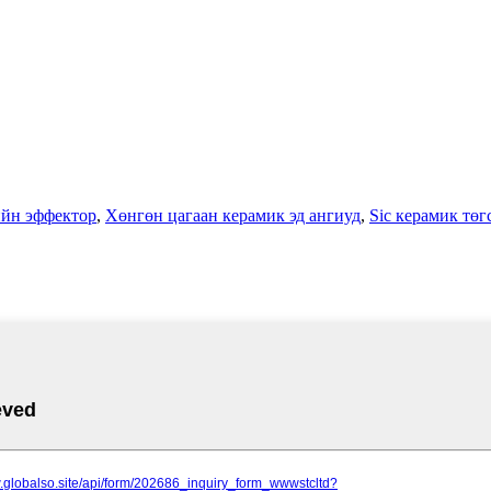
ийн эффектор
,
Хөнгөн цагаан керамик эд ангиуд
,
Sic керамик тө