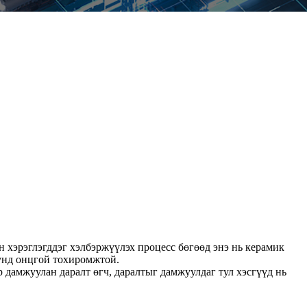
н хэрэглэгддэг хэлбэржүүлэх процесс бөгөөд энэ нь керамик
үүнд онцгой тохиромжтой.
дамжуулан даралт өгч, даралтыг дамжуулдаг тул хэсгүүд нь