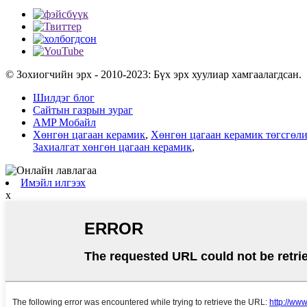
© Зохиогчийн эрх - 2010-2023: Бүх эрх хуулиар хамгаалагдсан.
Шилдэг блог
Сайтын газрын зураг
AMP Мобайл
Хөнгөн цагаан керамик
,
Хөнгөн цагаан керамик төгсгөл
Захиалгат хөнгөн цагаан керамик
,
Имэйл илгээх
x