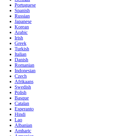
Portuguese
Spanish
Russian
Japanese
Korean
Arabic
Irish
Greek
Turkish
Italian
Danish
Romanian
Indonesian
Czech
Afrikaans
Swedish
Polish
Basque
Catalan
Esperanto
Hindi
Lao
Albanian
Amharic