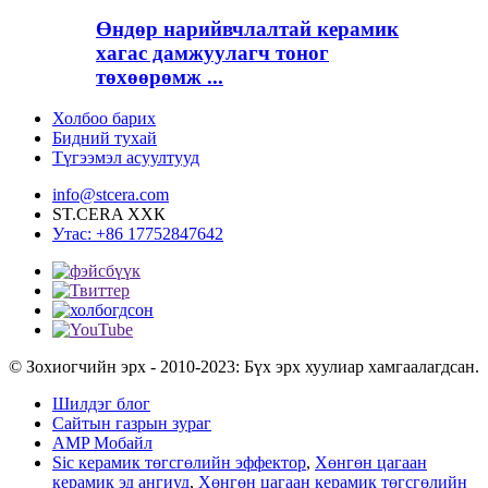
Өндөр нарийвчлалтай керамик
хагас дамжуулагч тоног
төхөөрөмж ...
Холбоо барих
Бидний тухай
Түгээмэл асуултууд
info@stcera.com
ST.CERA ХХК
Утас: +86 17752847642
© Зохиогчийн эрх - 2010-2023: Бүх эрх хуулиар хамгаалагдсан.
Шилдэг блог
Сайтын газрын зураг
AMP Мобайл
Sic керамик төгсгөлийн эффектор
,
Хөнгөн цагаан
керамик эд ангиуд
,
Хөнгөн цагаан керамик төгсгөлийн