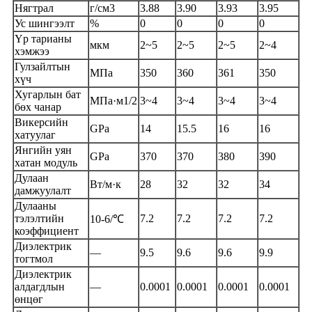
Нягтрал
г/см3
3.88
3.90
3.93
3.95
Ус шингээлт
%
0
0
0
0
Үр тарианы
мкм
2~5
2~5
2~5
2~4
хэмжээ
Гулзайлтын
МПа
350
360
361
350
хүч
Хугарлын бат
МПа·м1/2
3~4
3~4
3~4
3~4
бөх чанар
Викерсийн
GPa
14
15.5
16
16
хатуулаг
Янгийн уян
GPa
370
370
380
390
хатан модуль
Дулаан
Вт/м·к
28
32
32
34
дамжуулалт
Дулааны
тэлэлтийн
7.2
7.2
7.2
7.2
10-6/℃
коэффициент
Диэлектрик
—
9.5
9.6
9.6
9.9
тогтмол
Диэлектрик
алдагдлын
—
0.0001
0.0001
0.0001
0.0001
өнцөг