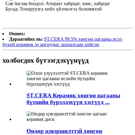
Сав баглаа боодол: Атираат хайрцаг, хөөс, хайрцаг
Бусад: Тохируулга хийх үйлчилгээ боломжтой
Өмнөх:
Дараагийнх нь:
ST.CERA 99.5% хөнгөн цагааны исэл
бүхий керамик эд ангиудыг захиалгаар хийсэн
холбогдох бүтээгдэхүүнүүд
ST.CERA Керамик хөнгөн цагааны
бүтцийн бүрэлдэхүүн хэсгүүд ...
Өндөр цэвэршилттэй хөнгөн