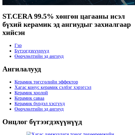
ST.CERA 99.5% хөнгөн цагааны исэл
бүхий керамик эд ангиудыг захиалгаар
хийсэн
Гэр
Бүтээгдэхүүнүүд
Өөрчлөлтийн эд ангиуд
Ангилалууд
Керамик төгсгөлийн эффектор
Хагас конус керамик сэлбэг хэрэгсэл
Керамик хоолой
Керамик саваа
Керамик бүрдэл хэсгүүд
Өөрчлөлтийн эд ангиуд
Онцлог бүтээгдэхүүнүүд