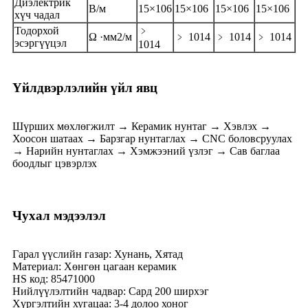
Диэлектрик
В/м
15×106
15×106
15×106
15×106
хүч чадал
Тодорхой
﹥
Ω ·мм2/м
﹥ 1014
﹥ 1014
﹥ 1014
эсэргүүцэл
1014
Үйлдвэрлэлийн үйл явц
Шүрших мөхлөгжилт → Керамик нунтаг → Хэвлэх →
Хоосон шатаах → Барзгар нунтаглах → CNC боловсруулах
→ Нарийн нунтаглах → Хэмжээний үзлэг → Сав баглаа
боодлыг цэвэрлэх
Чухал мэдээлэл
Гарал үүслийн газар: Хунань, Хятад
Материал: Хөнгөн цагаан керамик
HS код: 85471000
Нийлүүлэлтийн чадвар: Сард 200 ширхэг
Хүргэлтийн хугацаа: 3-4 долоо хоног