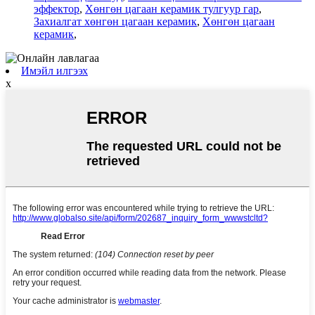
эффектор
,
Хөнгөн цагаан керамик тулгуур гар
,
Захиалгат хөнгөн цагаан керамик
,
Хөнгөн цагаан
керамик
,
Имэйл илгээх
x