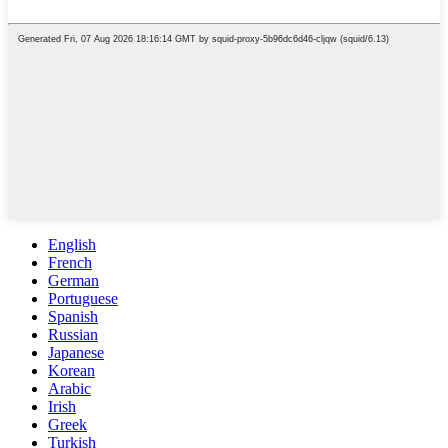
English
French
German
Portuguese
Spanish
Russian
Japanese
Korean
Arabic
Irish
Greek
Turkish