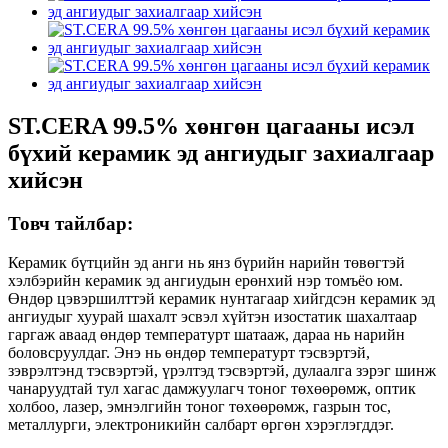
ST.CERA 99.5% хөнгөн цагааны исэл
бүхий керамик эд ангиудыг захиалгаар
хийсэн
Товч тайлбар:
Керамик бүтцийн эд анги нь янз бүрийн нарийн төвөгтэй
хэлбэрийн керамик эд ангиудын ерөнхий нэр томъёо юм.
Өндөр цэвэршилттэй керамик нунтагаар хийгдсэн керамик эд
ангиудыг хуурай шахалт эсвэл хүйтэн изостатик шахалтаар
гаргаж аваад өндөр температурт шатааж, дараа нь нарийн
боловсруулдаг. Энэ нь өндөр температурт тэсвэртэй,
зэврэлтэнд тэсвэртэй, үрэлтэд тэсвэртэй, дулаалга зэрэг шинж
чанаруудтай тул хагас дамжуулагч тоног төхөөрөмж, оптик
холбоо, лазер, эмнэлгийн тоног төхөөрөмж, газрын тос,
металлурги, электроникийн салбарт өргөн хэрэглэгддэг.