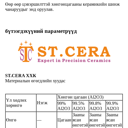
Өөр өөр цэвэршилттэй хөнгөнцагааны керамикийн шинж
чанаруудыг энд оруулав.
бүтээгдэхүүний параметрүүд
ST.CERA ХХК
Материалын өгөгдлийн хуудас
Хөнгөн цагаан (Al2O3)
Үл хөдлөх
Нэгж
99%
99.5%
99.8%
99.9%
хөрөнгө
Al2O3
Al2O3
Al2O3
Al2O3
Зааны
Зааны
Зааны
Өнгө
—
Цагаан
ясан
ясан
ясан
өнгөтэй
өнгөтэй
өнгөтэй