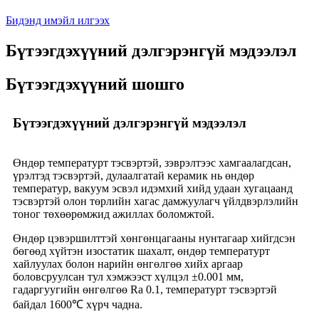
Бидэнд имэйл илгээх
Бүтээгдэхүүний дэлгэрэнгүй мэдээлэл
Бүтээгдэхүүний шошго
Бүтээгдэхүүний дэлгэрэнгүй мэдээлэл
Өндөр температурт тэсвэртэй, зэврэлтээс хамгаалагдсан,
үрэлтэд тэсвэртэй, дулаалгатай керамик нь өндөр
температур, вакуум эсвэл идэмхий хийд удаан хугацаанд
тэсвэртэй олон төрлийн хагас дамжуулагч үйлдвэрлэлийн
тоног төхөөрөмжид ажиллах боломжтой.
Өндөр цэвэршилттэй хөнгөнцагааны нунтагаар хийгдсэн
бөгөөд хүйтэн изостатик шахалт, өндөр температурт
хайлуулах болон нарийн өнгөлгөө хийх аргаар
боловсруулсан тул хэмжээст хүлцэл ±0.001 мм,
гадаргуугийн өнгөлгөө Ra 0.1, температурт тэсвэртэй
байдал 1600℃ хүрч чадна.