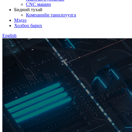
CNC машин
Бидний тухай
Компанийн танилцуулга
Мэдээ
Холбоо барих
English