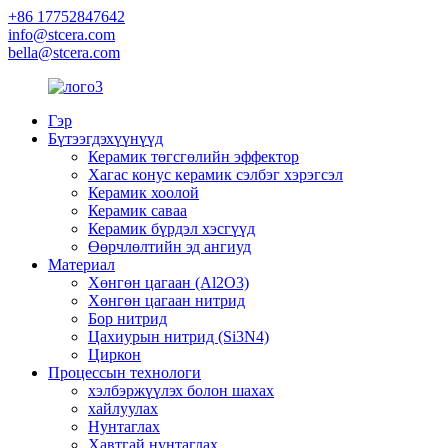
+86 17752847642
info@stcera.com
bella@stcera.com
Гэр
Бүтээгдэхүүнүүд
Керамик төгсгөлийн эффектор
Хагас конус керамик сэлбэг хэрэгсэл
Керамик хоолой
Керамик саваа
Керамик бүрдэл хэсгүүд
Өөрчлөлтийн эд ангиуд
Материал
Хөнгөн цагаан (Al2O3)
Хөнгөн цагаан нитрид
Бор нитрид
Цахиурын нитрид (Si3N4)
Циркон
Процессын технологи
хэлбэржүүлэх болон шахах
хайлуулах
Нунтаглах
Хавтгай нунтаглах